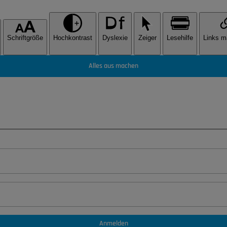
Schriftgröße
Hochkontrast
Dyslexie
Zeiger
Lesehilfe
Links m
Alles aus machen
Anmelden