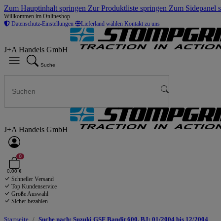
Zum Hauptinhalt springen
Zur Produktliste springen
Zum Sidepanel 
Willkommen im Onlineshop
Datenschutz-Einstellungen
Lieferland wählen
Kontakt zu uns
J+A Handels GmbH
Suche
J+A Handels GmbH
0
0,00 €
Schneller Versand
Top Kundenservice
Große Auswahl
Sicher bezahlen
Startseite
Suche nach: Suzuki GSF Bandit 600, BJ: 01/2004 bis 12/2004