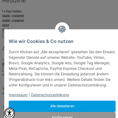
Headline
Eine Subline
static content
static content
start
Ende
main:another
main
account
Wie wir Cookies & Co nutzen
Another Headline
Durch Klicken auf „Alle akzeptieren“ gestatten Sie den Einsatz
folgender Dienste auf unserer Website: YouTube, Vimeo,
Eine Subline
Brevo, Google Analytics, Google Ads, Google Tag Manager,
Body Content
Meta Pixel, ReCaptcha, PayPal Express Checkout und
main:another
main
Ratenzahlung. Sie können die Einstellung jederzeit ändern
(Fingerabdruck-Icon links unten). Weitere Details finden Sie
unter
Konfigurieren
und in unserer
Datenschutzerklärung
.
Impressum
|
Datenschutzerklärung
Alle akzeptieren
Konfigurieren