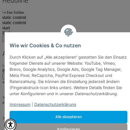
Headline
Eine Subline
static content
static content
start
Ende
main:another
main
account
Wie wir Cookies & Co nutzen
Another Headline
Durch Klicken auf „Alle akzeptieren“ gestatten Sie den Einsatz
folgender Dienste auf unserer Website: YouTube, Vimeo,
Eine Subline
Brevo, Google Analytics, Google Ads, Google Tag Manager,
Body Content
Meta Pixel, ReCaptcha, PayPal Express Checkout und
main:another
main
Ratenzahlung. Sie können die Einstellung jederzeit ändern
(Fingerabdruck-Icon links unten). Weitere Details finden Sie
unter
Konfigurieren
und in unserer
Datenschutzerklärung
.
Impressum
|
Datenschutzerklärung
Alle akzeptieren
Konfigurieren