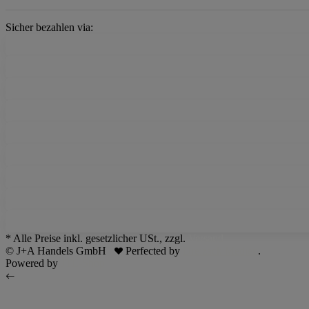
Sicher bezahlen via:
* Alle Preise inkl. gesetzlicher USt., zzgl.
Versand
© J+A Handels GmbH
Perfected by
Dreizack Medien
.
Powered by
JTL-Shop