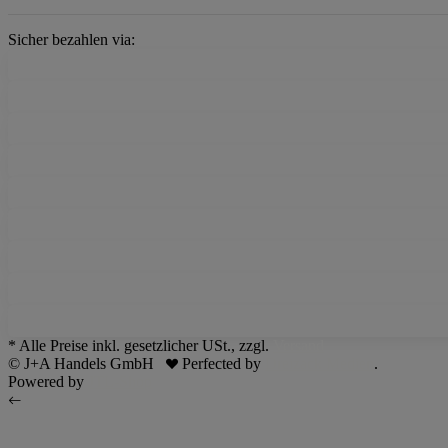
Sicher bezahlen via:
* Alle Preise inkl. gesetzlicher USt., zzgl.
Versand
© J+A Handels GmbH
Perfected by
Dreizack Medien
.
Powered by
JTL-Shop