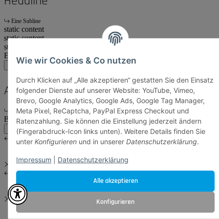
Headline
Eine Subline
static content
static content
start
Ende
Wie wir Cookies & Co nutzen
main:another
main
account
Durch Klicken auf „Alle akzeptieren“ gestatten Sie den Einsatz
Another Headline
folgender Dienste auf unserer Website: YouTube, Vimeo,
Brevo, Google Analytics, Google Ads, Google Tag Manager,
Meta Pixel, ReCaptcha, PayPal Express Checkout und
Eine Subline
Body Content
Ratenzahlung. Sie können die Einstellung jederzeit ändern
main:another
main
(Fingerabdruck-Icon links unten). Weitere Details finden Sie
unter
Konfigurieren
und in unserer
Datenschutzerklärung
.
Impressum
|
Datenschutzerklärung
Alle akzeptieren
Konfigurieren