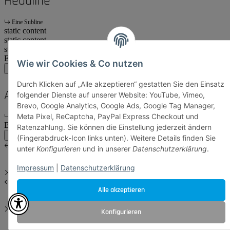
Headline
Eine Subline
static content
static content
start
Ende
Wie wir Cookies & Co nutzen
main:another
main
account
Durch Klicken auf „Alle akzeptieren“ gestatten Sie den Einsatz
Another Headline
folgender Dienste auf unserer Website: YouTube, Vimeo,
Brevo, Google Analytics, Google Ads, Google Tag Manager,
Meta Pixel, ReCaptcha, PayPal Express Checkout und
Eine Subline
Body Content
Ratenzahlung. Sie können die Einstellung jederzeit ändern
main:another
main
(Fingerabdruck-Icon links unten). Weitere Details finden Sie
unter
Konfigurieren
und in unserer
Datenschutzerklärung
.
Impressum
|
Datenschutzerklärung
Alle akzeptieren
Konfigurieren