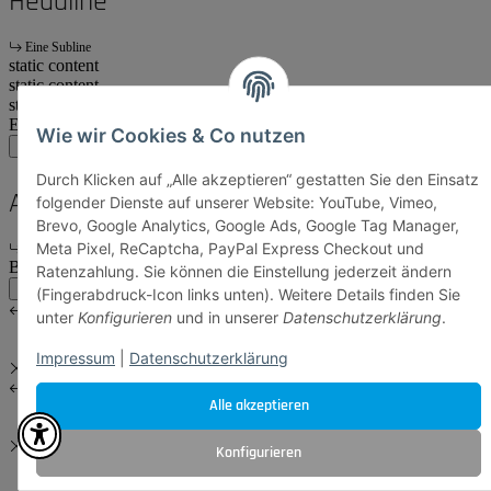
Headline
Eine Subline
static content
static content
start
Ende
Wie wir Cookies & Co nutzen
main:another
main
account
Durch Klicken auf „Alle akzeptieren“ gestatten Sie den Einsatz
Another Headline
folgender Dienste auf unserer Website: YouTube, Vimeo,
Brevo, Google Analytics, Google Ads, Google Tag Manager,
Meta Pixel, ReCaptcha, PayPal Express Checkout und
Eine Subline
Body Content
Ratenzahlung. Sie können die Einstellung jederzeit ändern
main:another
main
(Fingerabdruck-Icon links unten). Weitere Details finden Sie
unter
Konfigurieren
und in unserer
Datenschutzerklärung
.
Impressum
|
Datenschutzerklärung
Alle akzeptieren
Konfigurieren