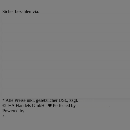
Sicher bezahlen via:
* Alle Preise inkl. gesetzlicher USt., zzgl.
Versand
© J+A Handels GmbH
Perfected by
Dreizack Medien
.
Powered by
JTL-Shop