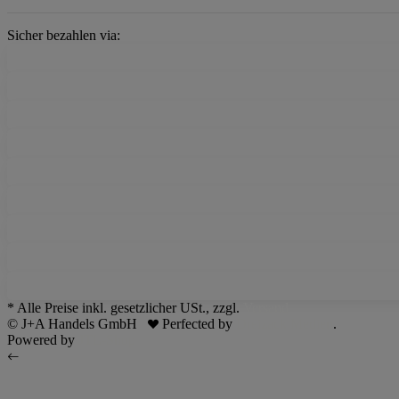
Sicher bezahlen via:
* Alle Preise inkl. gesetzlicher USt., zzgl.
Versand
© J+A Handels GmbH
Perfected by
Dreizack Medien
.
Powered by
JTL-Shop