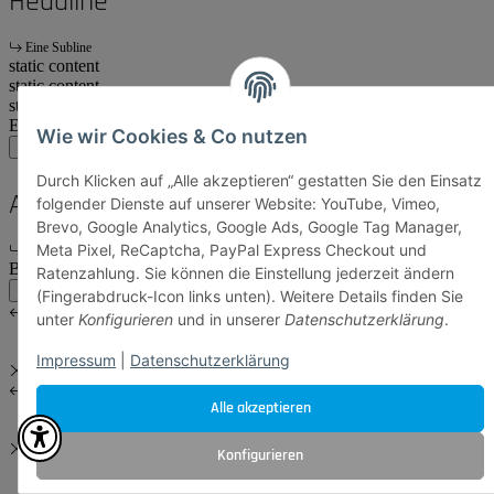
Headline
Eine Subline
static content
static content
start
Ende
Wie wir Cookies & Co nutzen
main:another
main
account
Durch Klicken auf „Alle akzeptieren“ gestatten Sie den Einsatz
Another Headline
folgender Dienste auf unserer Website: YouTube, Vimeo,
Brevo, Google Analytics, Google Ads, Google Tag Manager,
Meta Pixel, ReCaptcha, PayPal Express Checkout und
Eine Subline
Body Content
Ratenzahlung. Sie können die Einstellung jederzeit ändern
main:another
main
(Fingerabdruck-Icon links unten). Weitere Details finden Sie
unter
Konfigurieren
und in unserer
Datenschutzerklärung
.
Impressum
|
Datenschutzerklärung
Alle akzeptieren
Konfigurieren