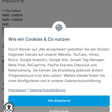
Headline
Eine Subline
static content
static content
start
Ende
main:another
main
account
Wie wir Cookies & Co nutzen
Another Headline
Durch Klicken auf „Alle akzeptieren“ gestatten Sie den Einsatz
folgender Dienste auf unserer Website: YouTube, Vimeo,
Eine Subline
Brevo, Google Analytics, Google Ads, Google Tag Manager,
Body Content
Meta Pixel, ReCaptcha, PayPal Express Checkout und
main:another
main
Ratenzahlung. Sie können die Einstellung jederzeit ändern
(Fingerabdruck-Icon links unten). Weitere Details finden Sie
unter
Konfigurieren
und in unserer
Datenschutzerklärung
.
Impressum
|
Datenschutzerklärung
Alle akzeptieren
Konfigurieren