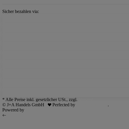
Sicher bezahlen via:
* Alle Preise inkl. gesetzlicher USt., zzgl.
Versand
© J+A Handels GmbH
Perfected by
Dreizack Medien
.
Powered by
JTL-Shop