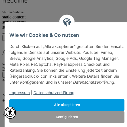
Headline
Eine Subline
static content
static content
start
Ende
Wie wir Cookies & Co nutzen
main:another
main
account
Durch Klicken auf „Alle akzeptieren“ gestatten Sie den Einsatz
Another Headline
folgender Dienste auf unserer Website: YouTube, Vimeo,
Brevo, Google Analytics, Google Ads, Google Tag Manager,
Meta Pixel, ReCaptcha, PayPal Express Checkout und
Eine Subline
Body Content
Ratenzahlung. Sie können die Einstellung jederzeit ändern
main:another
main
(Fingerabdruck-Icon links unten). Weitere Details finden Sie
unter
Konfigurieren
und in unserer
Datenschutzerklärung
.
Impressum
|
Datenschutzerklärung
Alle akzeptieren
Konfigurieren