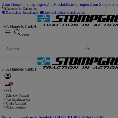
Zum Hauptinhalt springen
Zur Produktliste springen
Zum Sidepanel 
Willkommen im Onlineshop
Datenschutz-Einstellungen
Lieferland wählen
Kontakt zu uns
J+A Handels GmbH
Suche
J+A Handels GmbH
0
0,00 €
Schneller Versand
Top Kundenservice
Große Auswahl
Sicher bezahlen
Startseite
Suche nach: Suzuki GSX-R 600, BJ: 01/2001 bis 12/2001