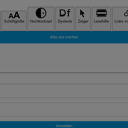
Schriftgröße
Hochkontrast
Dyslexie
Zeiger
Lesehilfe
Links m
Alles aus machen
Anmelden