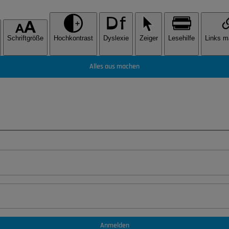
Schriftgröße
Hochkontrast
Dyslexie
Zeiger
Lesehilfe
Links m
Alles aus machen
Anmelden