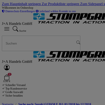
Zum Hauptinhalt springen
Zur Produktliste springen
Zum Sidepanel 
Willkommen im Onlineshop
Datenschutz-Einstellungen
Lieferland wählen
Kontakt zu uns
J+A Handels GmbH
Suche
J+A Handels GmbH
0
0,00 €
Schneller Versand
Top Kundenservice
Große Auswahl
Sicher bezahlen
Startseite
Suche nach: Suzuki GSX650 F, BJ: 01/2010 bis 12/2010