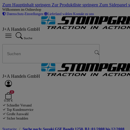
Zum Hauptinhalt springen
Zur Produktliste springen
Zum Sidepanel 
Willkommen im Onlineshop
Datenschutz-Einstellungen
Lieferland wählen
Kontakt zu uns
J+A Handels GmbH
Suche
J+A Handels GmbH
0
0,00 €
Schneller Versand
Top Kundenservice
Große Auswahl
Sicher bezahlen
Startseite
Suche nach: Suzuki GSF Bandit 1250, BJ: 01/2008 bis 12/2008