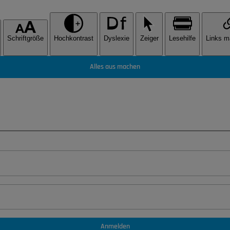
Schriftgröße
Hochkontrast
Dyslexie
Zeiger
Lesehilfe
Links m
Alles aus machen
Anmelden