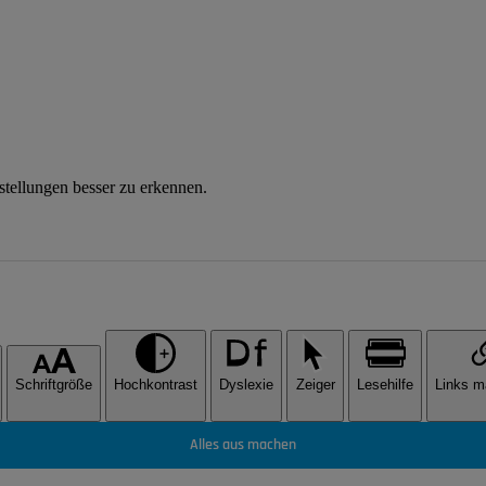
instellungen besser zu erkennen.
Schriftgröße
Hochkontrast
Dyslexie
Zeiger
Lesehilfe
Links m
Alles aus machen