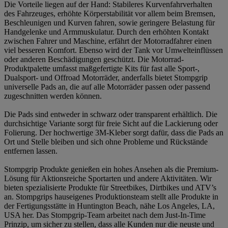
Die Vorteile liegen auf der Hand: Stabileres Kurvenfahrverhalten
des Fahrzeuges, erhöhte Körperstabilität vor allem beim Bremsen,
Beschleunigen und Kurven fahren, sowie geringere Belastung für
Handgelenke und Armmuskulatur. Durch den erhöhten Kontakt
zwischen Fahrer und Maschine, erfährt der Motorradfahrer einen
viel besseren Komfort. Ebenso wird der Tank vor Umwelteinflüssen
oder anderen Beschädigungen geschützt. Die Motorrad-
Produktpalette umfasst maßgefertigte Kits für fast alle Sport-,
Dualsport- und Offroad Motorräder, anderfalls bietet Stompgrip
universelle Pads an, die auf alle Motorräder passen oder passend
zugeschnitten werden können.
Die Pads sind entweder in schwarz oder transparent erhältlich. Die
durchsichtige Variante sorgt für freie Sicht auf die Lackierung oder
Folierung. Der hochwertige 3M-Kleber sorgt dafür, dass die Pads an
Ort und Stelle bleiben und sich ohne Probleme und Rückstände
entfernen lassen.
Stompgrip Produkte genießen ein hohes Ansehen als die Premium-
Lösung für Aktionsreiche Sportarten und andere Aktivitäten. Wir
bieten spezialisierte Produkte für Streetbikes, Dirtbikes und ATV’s
an. Stompgrips hauseigenes Produktionsteam stellt alle Produkte in
der Fertigungsstätte in Huntington Beach, nähe Los Angeles, LA,
USA her. Das Stompgrip-Team arbeitet nach dem Just-In-Time
Prinzip, um sicher zu stellen, dass alle Kunden nur die neuste und