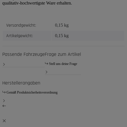
qualitativ-hochwertigste Ware erhalten.
Produkteigenschaft
Wert
Versandgewicht:
0,15 kg
Artikelgewicht:
0,15
kg
Passende Fahrzeuge
Frage zum Artikel
Stell uns deine Frage
Herstellerangaben
Gemäß Produktsicherheitsverordnung