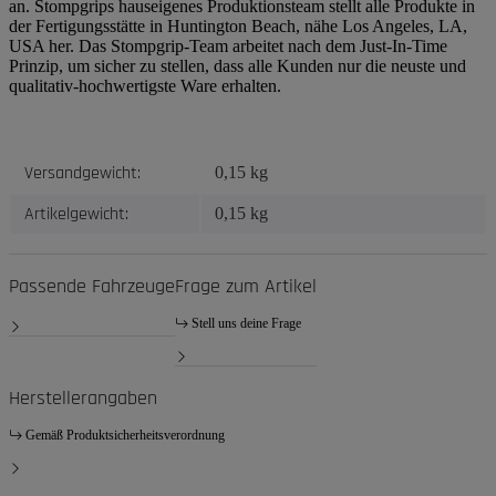
an. Stompgrips hauseigenes Produktionsteam stellt alle Produkte in
der Fertigungsstätte in Huntington Beach, nähe Los Angeles, LA,
USA her. Das Stompgrip-Team arbeitet nach dem Just-In-Time
Prinzip, um sicher zu stellen, dass alle Kunden nur die neuste und
qualitativ-hochwertigste Ware erhalten.
Produkteigenschaft
Wert
Versandgewicht:
0,15 kg
Artikelgewicht:
0,15
kg
Passende Fahrzeuge
Frage zum Artikel
Stell uns deine Frage
Herstellerangaben
Gemäß Produktsicherheitsverordnung