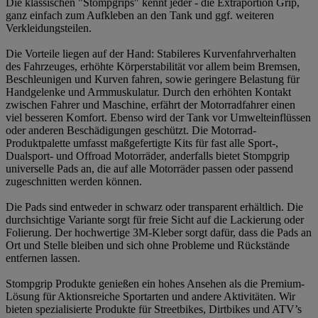
Die klassischen "Stompgrips" kennt jeder - die Extraportion Grip,
ganz einfach zum Aufkleben an den Tank und ggf. weiteren
Verkleidungsteilen.
Die Vorteile liegen auf der Hand: Stabileres Kurvenfahrverhalten
des Fahrzeuges, erhöhte Körperstabilität vor allem beim Bremsen,
Beschleunigen und Kurven fahren, sowie geringere Belastung für
Handgelenke und Armmuskulatur. Durch den erhöhten Kontakt
zwischen Fahrer und Maschine, erfährt der Motorradfahrer einen
viel besseren Komfort. Ebenso wird der Tank vor Umwelteinflüssen
oder anderen Beschädigungen geschützt. Die Motorrad-
Produktpalette umfasst maßgefertigte Kits für fast alle Sport-,
Dualsport- und Offroad Motorräder, anderfalls bietet Stompgrip
universelle Pads an, die auf alle Motorräder passen oder passend
zugeschnitten werden können.
Die Pads sind entweder in schwarz oder transparent erhältlich. Die
durchsichtige Variante sorgt für freie Sicht auf die Lackierung oder
Folierung. Der hochwertige 3M-Kleber sorgt dafür, dass die Pads an
Ort und Stelle bleiben und sich ohne Probleme und Rückstände
entfernen lassen.
Stompgrip Produkte genießen ein hohes Ansehen als die Premium-
Lösung für Aktionsreiche Sportarten und andere Aktivitäten. Wir
bieten spezialisierte Produkte für Streetbikes, Dirtbikes und ATV’s