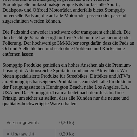
Produktpalette umfasst maßgefertigte Kits für fast alle Sport-,
Dualsport- und Offroad Motorräder, anderfalls bietet Stompgrip
universelle Pads an, die auf alle Motorräder passen oder passend
zugeschnitten werden können.
Die Pads sind entweder in schwarz oder transparent erhältlich. Die
durchsichtige Variante sorgt für freie Sicht auf die Lackierung oder
Folierung. Der hochwertige 3M-Kleber sorgt dafür, dass die Pads an
Ort und Stelle bleiben und sich ohne Probleme und Rückstände
entfernen lassen.
Stompgrip Produkte genießen ein hohes Ansehen als die Premium-
Lösung für Aktionsreiche Sportarten und andere Aktivitäten. Wir
bieten spezialisierte Produkte für Streetbikes, Dirtbikes und ATV’s
an. Stompgrips hauseigenes Produktionsteam stellt alle Produkte in
der Fertigungsstätte in Huntington Beach, nähe Los Angeles, LA,
USA her. Das Stompgrip-Team arbeitet nach dem Just-In-Time
Prinzip, um sicher zu stellen, dass alle Kunden nur die neuste und
qualitativ-hochwertigste Ware erhalten.
Produkteigenschaft
Wert
Versandgewicht:
0,20 kg
Artikelgewicht:
0,20
kg