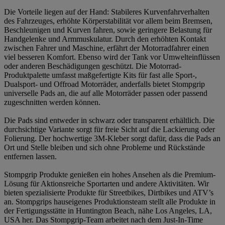
Die Vorteile liegen auf der Hand: Stabileres Kurvenfahrverhalten
des Fahrzeuges, erhöhte Körperstabilität vor allem beim Bremsen,
Beschleunigen und Kurven fahren, sowie geringere Belastung für
Handgelenke und Armmuskulatur. Durch den erhöhten Kontakt
zwischen Fahrer und Maschine, erfährt der Motorradfahrer einen
viel besseren Komfort. Ebenso wird der Tank vor Umwelteinflüssen
oder anderen Beschädigungen geschützt. Die Motorrad-
Produktpalette umfasst maßgefertigte Kits für fast alle Sport-,
Dualsport- und Offroad Motorräder, anderfalls bietet Stompgrip
universelle Pads an, die auf alle Motorräder passen oder passend
zugeschnitten werden können.
Die Pads sind entweder in schwarz oder transparent erhältlich. Die
durchsichtige Variante sorgt für freie Sicht auf die Lackierung oder
Folierung. Der hochwertige 3M-Kleber sorgt dafür, dass die Pads an
Ort und Stelle bleiben und sich ohne Probleme und Rückstände
entfernen lassen.
Stompgrip Produkte genießen ein hohes Ansehen als die Premium-
Lösung für Aktionsreiche Sportarten und andere Aktivitäten. Wir
bieten spezialisierte Produkte für Streetbikes, Dirtbikes und ATV’s
an. Stompgrips hauseigenes Produktionsteam stellt alle Produkte in
der Fertigungsstätte in Huntington Beach, nähe Los Angeles, LA,
USA her. Das Stompgrip-Team arbeitet nach dem Just-In-Time