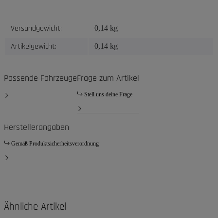
Produkteigenschaft
Wert
Versandgewicht:
0,14 kg
Artikelgewicht:
0,14
kg
Passende Fahrzeuge
Frage zum Artikel
Stell uns deine Frage
Herstellerangaben
Gemäß Produktsicherheitsverordnung
Ähnliche Artikel