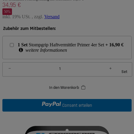
34,95 €
50%
inkl. 19% USt. , zzgl.
Versand
Zubehör zum Mitbestellen:
1
Set
Stompgrip Haftvermittler Primer 4er Set
+
16,90
€
weitere Informationen
Set
In den Warenkorb
Consent erteilen