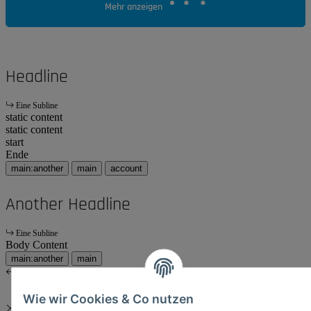
Mehr anzeigen
Headline
Eine Subline
static content
static content
start
Ende
main:another
main
account
Another Headline
Eine Subline
Body Content
main:another
main
Wie wir Cookies & Co nutzen