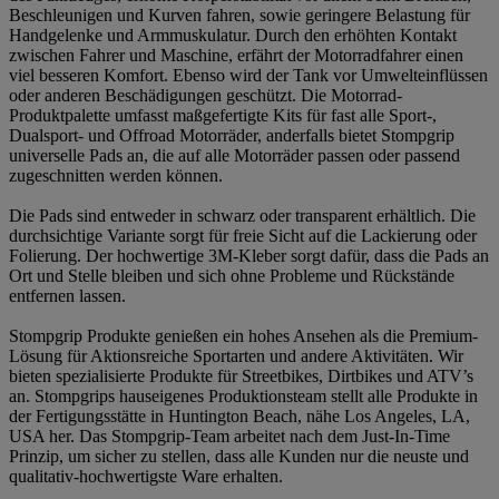
Beschleunigen und Kurven fahren, sowie geringere Belastung für
Handgelenke und Armmuskulatur. Durch den erhöhten Kontakt
zwischen Fahrer und Maschine, erfährt der Motorradfahrer einen
viel besseren Komfort. Ebenso wird der Tank vor Umwelteinflüssen
oder anderen Beschädigungen geschützt. Die Motorrad-
Produktpalette umfasst maßgefertigte Kits für fast alle Sport-,
Dualsport- und Offroad Motorräder, anderfalls bietet Stompgrip
universelle Pads an, die auf alle Motorräder passen oder passend
zugeschnitten werden können.
Die Pads sind entweder in schwarz oder transparent erhältlich. Die
durchsichtige Variante sorgt für freie Sicht auf die Lackierung oder
Folierung. Der hochwertige 3M-Kleber sorgt dafür, dass die Pads an
Ort und Stelle bleiben und sich ohne Probleme und Rückstände
entfernen lassen.
Stompgrip Produkte genießen ein hohes Ansehen als die Premium-
Lösung für Aktionsreiche Sportarten und andere Aktivitäten. Wir
bieten spezialisierte Produkte für Streetbikes, Dirtbikes und ATV’s
an. Stompgrips hauseigenes Produktionsteam stellt alle Produkte in
der Fertigungsstätte in Huntington Beach, nähe Los Angeles, LA,
USA her. Das Stompgrip-Team arbeitet nach dem Just-In-Time
Prinzip, um sicher zu stellen, dass alle Kunden nur die neuste und
qualitativ-hochwertigste Ware erhalten.