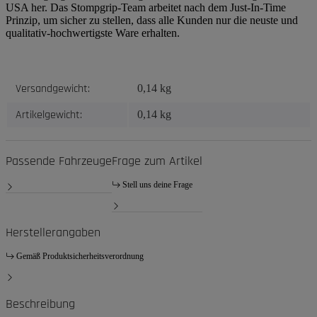
USA her. Das Stompgrip-Team arbeitet nach dem Just-In-Time
Prinzip, um sicher zu stellen, dass alle Kunden nur die neuste und
qualitativ-hochwertigste Ware erhalten.
Produkteigenschaft
Wert
Versandgewicht:
0,14 kg
Artikelgewicht:
0,14
kg
Passende Fahrzeuge
Frage zum Artikel
Stell uns deine Frage
Herstellerangaben
Gemäß Produktsicherheitsverordnung
Beschreibung