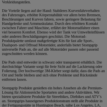
Verkleidungsteilen.
Die Vorteile liegen auf der Hand: Stabileres Kurvenfahrverhalten
des Fahrzeuges, erhöhte Körperstabilität vor allem beim Bremsen,
Beschleunigen und Kurven fahren, sowie geringere Belastung für
Handgelenke und Armmuskulatur. Durch den erhöhten Kontakt
zwischen Fahrer und Maschine, erfährt der Motorradfahrer einen
viel besseren Komfort. Ebenso wird der Tank vor Umwelteinflüssen
oder anderen Beschädigungen geschützt. Die Motorrad-
Produktpalette umfasst maßgefertigte Kits für fast alle Sport-,
Dualsport- und Offroad Motorräder, anderfalls bietet Stompgrip
universelle Pads an, die auf alle Motorräder passen oder passend
zugeschnitten werden können.
Die Pads sind entweder in schwarz oder transparent erhältlich. Die
durchsichtige Variante sorgt für freie Sicht auf die Lackierung oder
Folierung. Der hochwertige 3M-Kleber sorgt dafür, dass die Pads an
Ort und Stelle bleiben und sich ohne Probleme und Rückstände
entfernen lassen.
Stompgrip Produkte genießen ein hohes Ansehen als die Premium-
Lösung für Aktionsreiche Sportarten und andere Aktivitäten. Wir
bieten spezialisierte Produkte für Streetbikes, Dirtbikes und ATV’s
an. Stompgrips hauseigenes Produktionsteam stellt alle Produkte in
der Fertigungsstätte in Huntington Beach, nähe Los Angeles, LA,