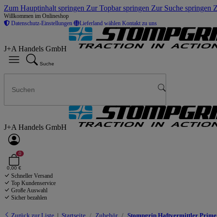
Zum Hauptinhalt springen
Zur Topbar springen
Zur Suche springen
Z
Willkommen im Onlineshop
Datenschutz-Einstellungen
Lieferland wählen
Kontakt zu uns
J+A Handels GmbH
Suche
J+A Handels GmbH
0
0,00 €
Schneller Versand
Top Kundenservice
Große Auswahl
Sicher bezahlen
Zurück zur Liste
Startseite
Zubehör
Stompgrip Haftvermittler Primer