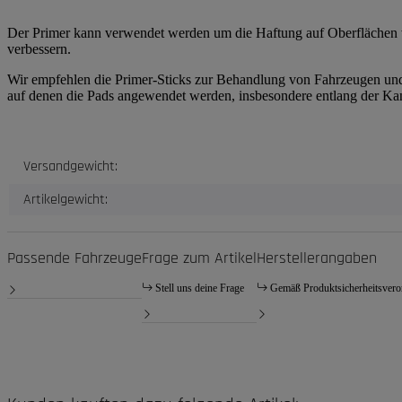
Der Primer kann verwendet werden um die Haftung auf Oberflächen w
verbessern.
Wir empfehlen die Primer-Sticks zur Behandlung von Fahrzeugen un
auf denen die Pads angewendet werden, insbesondere entlang der Ka
Produkteigenschaft
Wert
Versandgewicht:
Artikelgewicht:
Passende Fahrzeuge
Frage zum Artikel
Herstellerangaben
Stell uns deine Frage
Gemäß Produktsicherheitsver