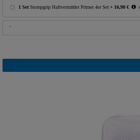
1
Set
Stompgrip Haftvermittler Primer 4er Set
+
16,90
€
w