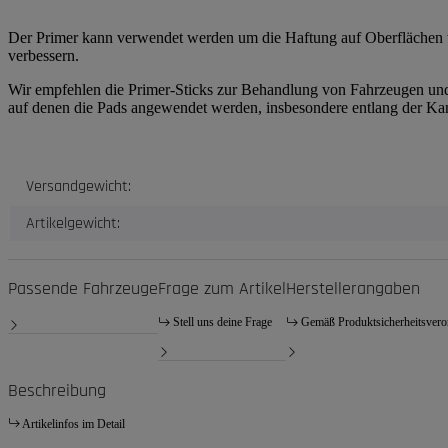
Der Primer kann verwendet werden um die Haftung auf Oberflächen w
verbessern.
Wir empfehlen die Primer-Sticks zur Behandlung von Fahrzeugen un
auf denen die Pads angewendet werden, insbesondere entlang der Ka
Produkteigenschaft
Wert
Versandgewicht:
Artikelgewicht:
Passende Fahrzeuge
Frage zum Artikel
Herstellerangaben
Stell uns deine Frage
Gemäß Produktsicherheitsver
Beschreibung
Artikelinfos im Detail