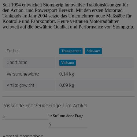
Seit 1994 entwickelt Stompgrip innovative Traktionslösungen für
den Action- und Powersport-Bereich. Mit den ersten Motorrad-
Tankpads im Jahr 2004 setzte das Unternehmen neue Maßstäbe für
Kontrolle und Fahrkomfort. Heute vertrauen Motorradfahrer
weltweit auf die bewährte Qualität und Performance von Stompgrip.
Produkteigenschaft
Wert
Farbe:
Transparent
Schwarz
Oberfläche:
Vulcano
Versandgewicht:
0,14 kg
Artikelgewicht:
0,09
kg
Passende Fahrzeuge
Frage zum Artikel
Stell uns deine Frage
Herstellerangaben