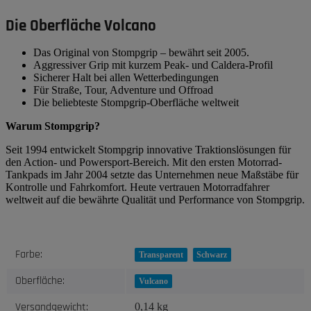
Die Oberfläche Volcano
Das Original von Stompgrip – bewährt seit 2005.
Aggressiver Grip mit kurzem Peak- und Caldera-Profil
Sicherer Halt bei allen Wetterbedingungen
Für Straße, Tour, Adventure und Offroad
Die beliebteste Stompgrip-Oberfläche weltweit
Warum Stompgrip?
Seit 1994 entwickelt Stompgrip innovative Traktionslösungen für
den Action- und Powersport-Bereich. Mit den ersten Motorrad-
Tankpads im Jahr 2004 setzte das Unternehmen neue Maßstäbe für
Kontrolle und Fahrkomfort. Heute vertrauen Motorradfahrer
weltweit auf die bewährte Qualität und Performance von Stompgrip.
Produkteigenschaft
Wert
Farbe:
Transparent
Schwarz
Oberfläche:
Vulcano
Versandgewicht:
0,14 kg