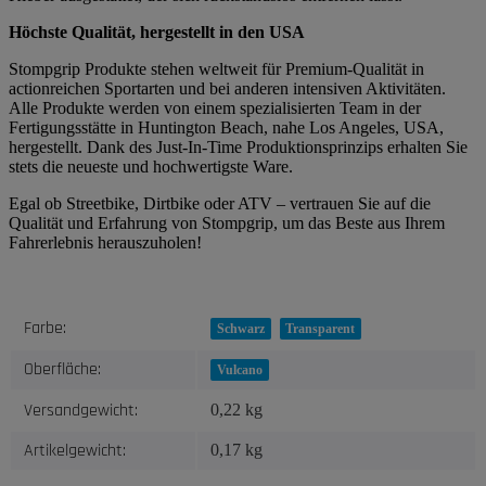
Höchste Qualität, hergestellt in den USA
Stompgrip Produkte stehen weltweit für Premium-Qualität in
actionreichen Sportarten und bei anderen intensiven Aktivitäten.
Alle Produkte werden von einem spezialisierten Team in der
Fertigungsstätte in Huntington Beach, nahe Los Angeles, USA,
hergestellt. Dank des Just-In-Time Produktionsprinzips erhalten Sie
stets die neueste und hochwertigste Ware.
Egal ob Streetbike, Dirtbike oder ATV – vertrauen Sie auf die
Qualität und Erfahrung von Stompgrip, um das Beste aus Ihrem
Fahrerlebnis herauszuholen!
Produkteigenschaft
Wert
Farbe:
Schwarz
Transparent
Oberfläche:
Vulcano
Versandgewicht:
0,22 kg
Artikelgewicht:
0,17
kg