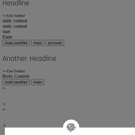
Headline
Eine Subline
static content
static content
start
Ende
main:another
main
account
Another Headline
Eine Subline
Body Content
main:another
main