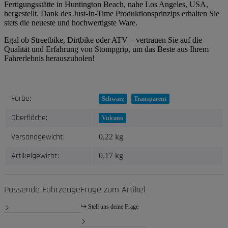
Fertigungsstätte in Huntington Beach, nahe Los Angeles, USA,
hergestellt. Dank des Just-In-Time Produktionsprinzips erhalten Sie
stets die neueste und hochwertigste Ware.
Egal ob Streetbike, Dirtbike oder ATV – vertrauen Sie auf die
Qualität und Erfahrung von Stompgrip, um das Beste aus Ihrem
Fahrerlebnis herauszuholen!
Produkteigenschaft
Wert
Farbe:
Schwarz
Transparent
Oberfläche:
Vulcano
Versandgewicht:
0,22 kg
Artikelgewicht:
0,17
kg
Passende Fahrzeuge
Frage zum Artikel
Stell uns deine Frage