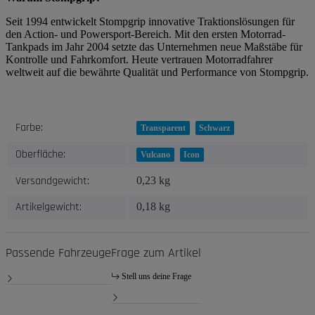
Seit 1994 entwickelt Stompgrip innovative Traktionslösungen für
den Action- und Powersport-Bereich. Mit den ersten Motorrad-
Tankpads im Jahr 2004 setzte das Unternehmen neue Maßstäbe für
Kontrolle und Fahrkomfort. Heute vertrauen Motorradfahrer
weltweit auf die bewährte Qualität und Performance von Stompgrip.
Produkteigenschaft
Wert
Farbe:
Transparent
Schwarz
Oberfläche:
Vulcano
Icon
Versandgewicht:
0,23 kg
Artikelgewicht:
0,18
kg
Passende Fahrzeuge
Frage zum Artikel
Stell uns deine Frage