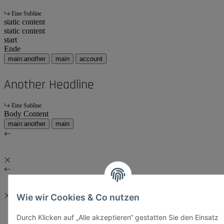
Eine Subline
static content
static content
start
Ende
main:another
main
account
Another Headline
Eine Subline
Body Content
main:another
main
Wie wir Cookies & Co nutzen
Durch Klicken auf „Alle akzeptieren“ gestatten Sie den Einsatz