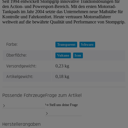
Seit 1994 entwickelt Stompgrip innovative Traktionslösungen für
den Action- und Powersport-Bereich. Mit den ersten Motorrad-
Tankpads im Jahr 2004 setzte das Unternehmen neue Maßstäbe für
Kontrolle und Fahrkomfort. Heute vertrauen Motorradfahrer
weltweit auf die bewährte Qualität und Performance von Stompgrip.
Produkteigenschaft
Wert
Farbe:
Transparent
Schwarz
Oberfläche:
Vulcano
Icon
Versandgewicht:
0,23 kg
Artikelgewicht:
0,18
kg
Passende Fahrzeuge
Frage zum Artikel
Stell uns deine Frage
Herstellerangaben