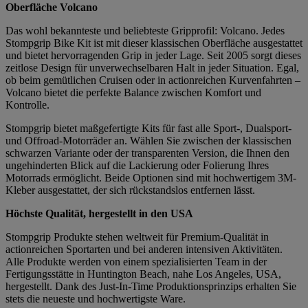
Oberfläche Volcano
Das wohl bekannteste und beliebteste Gripprofil: Volcano. Jedes
Stompgrip Bike Kit ist mit dieser klassischen Oberfläche ausgestattet
und bietet hervorragenden Grip in jeder Lage. Seit 2005 sorgt dieses
zeitlose Design für unverwechselbaren Halt in jeder Situation. Egal,
ob beim gemütlichen Cruisen oder in actionreichen Kurvenfahrten –
Volcano bietet die perfekte Balance zwischen Komfort und
Kontrolle.
Stompgrip bietet maßgefertigte Kits für fast alle Sport-, Dualsport-
und Offroad-Motorräder an. Wählen Sie zwischen der klassischen
schwarzen Variante oder der transparenten Version, die Ihnen den
ungehinderten Blick auf die Lackierung oder Folierung Ihres
Motorrads ermöglicht. Beide Optionen sind mit hochwertigem 3M-
Kleber ausgestattet, der sich rückstandslos entfernen lässt.
Höchste Qualität, hergestellt in den USA
Stompgrip Produkte stehen weltweit für Premium-Qualität in
actionreichen Sportarten und bei anderen intensiven Aktivitäten.
Alle Produkte werden von einem spezialisierten Team in der
Fertigungsstätte in Huntington Beach, nahe Los Angeles, USA,
hergestellt. Dank des Just-In-Time Produktionsprinzips erhalten Sie
stets die neueste und hochwertigste Ware.