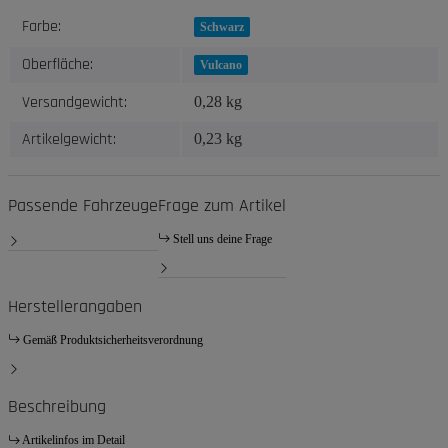
Produkteigenschaft
Wert
Farbe:
Schwarz
Oberfläche:
Vulcano
Versandgewicht:
0,28 kg
Artikelgewicht:
0,23
kg
Passende Fahrzeuge
Frage zum Artikel
Stell uns deine Frage
Herstellerangaben
Gemäß Produktsicherheitsverordnung
Beschreibung
Artikelinfos im Detail