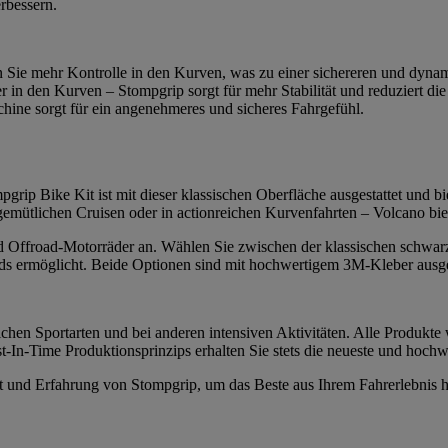
erbessern.
n Sie mehr Kontrolle in den Kurven, was zu einer sichereren und dynam
r in den Kurven – Stompgrip sorgt für mehr Stabilität und reduziert 
ine sorgt für ein angenehmeres und sicheres Fahrgefühl.
grip Bike Kit ist mit dieser klassischen Oberfläche ausgestattet und bie
 gemütlichen Cruisen oder in actionreichen Kurvenfahrten – Volcano bi
 und Offroad-Motorräder an. Wählen Sie zwischen der klassischen schwar
s ermöglicht. Beide Optionen sind mit hochwertigem 3M-Kleber ausgesta
chen Sportarten und bei anderen intensiven Aktivitäten. Alle Produkte 
-In-Time Produktionsprinzips erhalten Sie stets die neueste und hochw
tät und Erfahrung von Stompgrip, um das Beste aus Ihrem Fahrerlebnis 