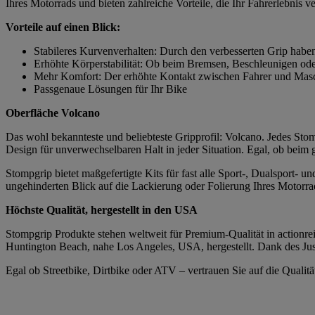
Ihres Motorrads und bieten zahlreiche Vorteile, die Ihr Fahrerlebnis v
Vorteile auf einen Blick:
Stabileres Kurvenverhalten: Durch den verbesserten Grip habe
Erhöhte Körperstabilität: Ob beim Bremsen, Beschleunigen ode
Mehr Komfort: Der erhöhte Kontakt zwischen Fahrer und Masch
Passgenaue Lösungen für Ihr Bike
Oberfläche Volcano
Das wohl bekannteste und beliebteste Gripprofil: Volcano. Jedes Stomp
Design für unverwechselbaren Halt in jeder Situation. Egal, ob beim
Stompgrip bietet maßgefertigte Kits für fast alle Sport-, Dualsport-
ungehinderten Blick auf die Lackierung oder Folierung Ihres Motorrad
Höchste Qualität, hergestellt in den USA
Stompgrip Produkte stehen weltweit für Premium-Qualität in actionrei
Huntington Beach, nahe Los Angeles, USA, hergestellt. Dank des Just
Egal ob Streetbike, Dirtbike oder ATV – vertrauen Sie auf die Quali