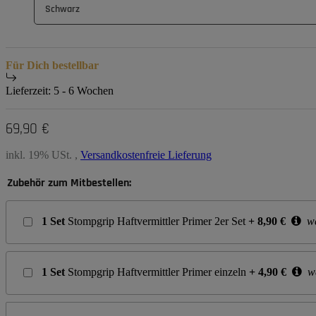
Schwarz
Für Dich bestellbar
Lieferzeit:
5 - 6 Wochen
69,90 €
inkl. 19% USt. ,
Versandkostenfreie Lieferung
Zubehör zum Mitbestellen:
1
Set
Stompgrip Haftvermittler Primer 2er Set
+
8,90
€
we
1
Set
Stompgrip Haftvermittler Primer einzeln
+
4,90
€
we