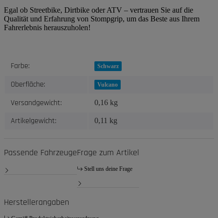
Egal ob Streetbike, Dirtbike oder ATV – vertrauen Sie auf die
Qualität und Erfahrung von Stompgrip, um das Beste aus Ihrem
Fahrerlebnis herauszuholen!
Produkteigenschaft
Wert
Farbe:
Schwarz
Oberfläche:
Vulcano
Versandgewicht:
0,16 kg
Artikelgewicht:
0,11
kg
Passende Fahrzeuge
Frage zum Artikel
Stell uns deine Frage
Herstellerangaben