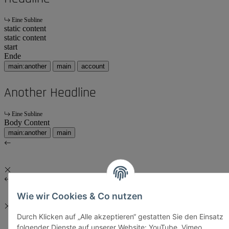
Eine Subline
static content
static content
start
Ende
main:another
main
account
Another Headline
Eine Subline
Body Content
main:another
main
Wie wir Cookies & Co nutzen
Durch Klicken auf „Alle akzeptieren“ gestatten Sie den Einsatz
folgender Dienste auf unserer Website: YouTube, Vimeo,