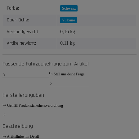
Produkteigenschaft
Wert
Farbe:
Schwarz
Oberfläche:
Vulcano
Versandgewicht:
0,16 kg
Artikelgewicht:
0,11
kg
Passende Fahrzeuge
Frage zum Artikel
Stell uns deine Frage
Herstellerangaben
Gemäß Produktsicherheitsverordnung
Beschreibung
Artikelinfos im Detail