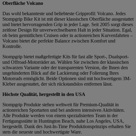
Oberfläche Volcano
Das wohl bekannteste und beliebteste Gripprofil: Volcano. Jedes
Stompgrip Bike Kit ist mit dieser klassischen Oberfläche ausgestattet
und bietet hervorragenden Grip in jeder Lage. Seit 2005 sorgt dieses
zeitlose Design für unverwechselbaren Halt in jeder Situation. Egal,
ob beim gemütlichen Cruisen oder in actionreichen Kurvenfahrten –
Volcano bietet die perfekte Balance zwischen Komfort und
Kontrolle.
Stompgrip bietet maßgefertigte Kits für fast alle Sport-, Dualsport-
und Offroad-Motorräder an. Wählen Sie zwischen der klassischen
schwarzen Variante oder der transparenten Version, die Ihnen den
ungehinderten Blick auf die Lackierung oder Folierung Ihres
Motorrads ermöglicht. Beide Optionen sind mit hochwertigem 3M-
Kleber ausgestattet, der sich rückstandslos entfernen lässt.
Höchste Qualität, hergestellt in den USA
Stompgrip Produkte stehen weltweit für Premium-Qualität in
actionreichen Sportarten und bei anderen intensiven Aktivitäten.
Alle Produkte werden von einem spezialisierten Team in der
Fertigungsstätte in Huntington Beach, nahe Los Angeles, USA,
hergestellt. Dank des Just-In-Time Produktionsprinzips erhalten Sie
stets die neueste und hochwertigste Ware.