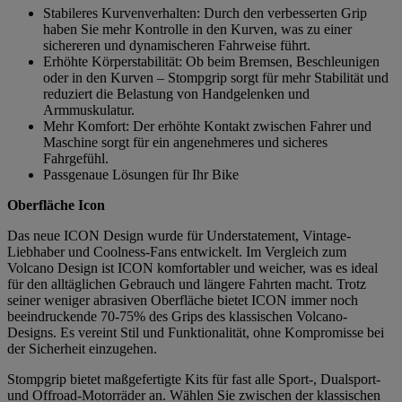
Stabileres Kurvenverhalten: Durch den verbesserten Grip
haben Sie mehr Kontrolle in den Kurven, was zu einer
sichereren und dynamischeren Fahrweise führt.
Erhöhte Körperstabilität: Ob beim Bremsen, Beschleunigen
oder in den Kurven – Stompgrip sorgt für mehr Stabilität und
reduziert die Belastung von Handgelenken und
Armmuskulatur.
Mehr Komfort: Der erhöhte Kontakt zwischen Fahrer und
Maschine sorgt für ein angenehmeres und sicheres
Fahrgefühl.
Passgenaue Lösungen für Ihr Bike
Oberfläche Icon
Das neue ICON Design wurde für Understatement, Vintage-
Liebhaber und Coolness-Fans entwickelt. Im Vergleich zum
Volcano Design ist ICON komfortabler und weicher, was es ideal
für den alltäglichen Gebrauch und längere Fahrten macht. Trotz
seiner weniger abrasiven Oberfläche bietet ICON immer noch
beeindruckende 70-75% des Grips des klassischen Volcano-
Designs. Es vereint Stil und Funktionalität, ohne Kompromisse bei
der Sicherheit einzugehen.
Stompgrip bietet maßgefertigte Kits für fast alle Sport-, Dualsport-
und Offroad-Motorräder an. Wählen Sie zwischen der klassischen