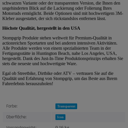
schwarzen Variante oder der transparenten Version, die Ihnen den
ungehinderten Blick auf die Lackierung oder Folierung Ihres
Motorrads ermöglicht. Beide Optionen sind mit hochwertigem 3M-
Kleber ausgestattet, der sich rückstandslos entfernen lässt.
Höchste Qualität, hergestellt in den USA
Stompgrip Produkte stehen weltweit für Premium-Qualität in
actionreichen Sportarten und bei anderen intensiven Aktivitäten.
Alle Produkte werden von einem spezialisierten Team in der
Fertigungsstätte in Huntington Beach, nahe Los Angeles, USA,
hergestellt. Dank des Just-In-Time Produktionsprinzips erhalten Sie
stets die neueste und hochwertigste Ware.
Egal ob Streetbike, Dirtbike oder ATV – vertrauen Sie auf die
Qualität und Erfahrung von Stompgrip, um das Beste aus Ihrem
Fahrerlebnis herauszuholen!
Produkteigenschaft
Wert
Farbe:
Transparent
Oberfläche:
Icon
Versandgewicht:
0,16 kg