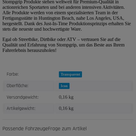
Stompgrip Produkte stehen weltweit für Premium-Qualität in
actionreichen Sportarten und bei anderen intensiven Aktivitäten.
Alle Produkte werden von einem spezialisierten Team in der
Fertigungsstätte in Huntington Beach, nahe Los Angeles, USA,
hergestellt. Dank des Just-In-Time Produktionsprinzips erhalten Sie
stets die neueste und hochwertigste Ware.
Egal ob Streetbike, Dirtbike oder ATV – vertrauen Sie auf die
Qualität und Erfahrung von Stompgrip, um das Beste aus Ihrem
Fahrerlebnis herauszuholen!
Produkteigenschaft
Wert
Farbe:
Transparent
Oberfläche:
Icon
Versandgewicht:
0,16 kg
Artikelgewicht:
0,16
kg
Passende Fahrzeuge
Frage zum Artikel