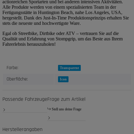
actionreichen Sportarten und bei anderen intensiven Aktivitäten.
Alle Produkte werden von einem spezialisierten Team in der
Fertigungsstätte in Huntington Beach, nahe Los Angeles, USA,
hergestellt. Dank des Just-In-Time Produktionsprinzips erhalten Sie
stets die neueste und hochwertigste Ware.
Egal ob Streetbike, Dirtbike oder ATV – vertrauen Sie auf die
Qualität und Erfahrung von Stompgrip, um das Beste aus Ihrem
Fahrerlebnis herauszuholen!
Produkteigenschaft
Wert
Farbe:
Transparent
Oberfläche:
Icon
Passende Fahrzeuge
Frage zum Artikel
Stell uns deine Frage
Herstellerangaben