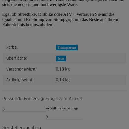
stets die neueste und hochwertigste Ware.
Egal ob Streetbike, Dirtbike oder ATV – vertrauen Sie auf die
Qualität und Erfahrung von Stompgrip, um das Beste aus Ihrem
Fahrerlebnis herauszuholen!
Produkteigenschaft
Wert
Farbe:
Transparent
Oberfläche:
Icon
Versandgewicht:
0,18 kg
Artikelgewicht:
0,13
kg
Passende Fahrzeuge
Frage zum Artikel
Stell uns deine Frage
Herstellerangaben