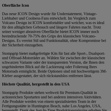
Oberfläche Icon
Das neue ICON Design wurde für Understatement, Vintage-
Liebhaber und Coolness-Fans entwickelt. Im Vergleich zum
Volcano Design ist ICON komfortabler und weicher, was es ideal
für den alltäglichen Gebrauch und längere Fahrten macht. Trotz
seiner weniger abrasiven Oberfläche bietet ICON immer noch
beeindruckende 70-75% des Grips des klassischen Volcano-
Designs. Es vereint Stil und Funktionalität, ohne Kompromisse bei
der Sicherheit einzugehen.
Stompgrip bietet maßgefertigte Kits für fast alle Sport-, Dualsport-
und Offroad-Motorräder an. Wählen Sie zwischen der klassischen
schwarzen Variante oder der transparenten Version, die Ihnen den
ungehinderten Blick auf die Lackierung oder Folierung Ihres
Motorrads ermöglicht. Beide Optionen sind mit hochwertigem 3M-
Kleber ausgestattet, der sich rückstandslos entfernen lässt.
Höchste Qualität, hergestellt in den USA
Stompgrip Produkte stehen weltweit für Premium-Qualität in
actionreichen Sportarten und bei anderen intensiven Aktivitäten.
Alle Produkte werden von einem spezialisierten Team in der
Fertigungsstätte in Huntington Beach, nahe Los Angeles, USA,
hergestellt. Dank des Just-In-Time Produktionsprinzips erhalten Sie