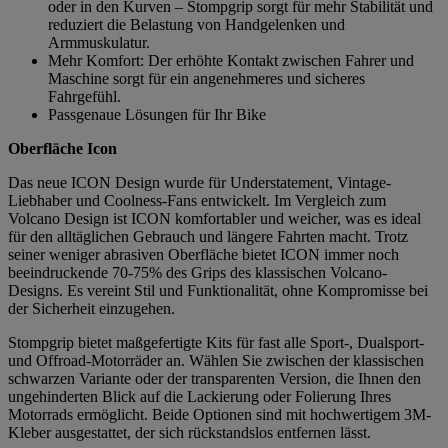
oder in den Kurven – Stompgrip sorgt für mehr Stabilität und
reduziert die Belastung von Handgelenken und
Armmuskulatur.
Mehr Komfort: Der erhöhte Kontakt zwischen Fahrer und
Maschine sorgt für ein angenehmeres und sicheres
Fahrgefühl.
Passgenaue Lösungen für Ihr Bike
Oberfläche Icon
Das neue ICON Design wurde für Understatement, Vintage-
Liebhaber und Coolness-Fans entwickelt. Im Vergleich zum
Volcano Design ist ICON komfortabler und weicher, was es ideal
für den alltäglichen Gebrauch und längere Fahrten macht. Trotz
seiner weniger abrasiven Oberfläche bietet ICON immer noch
beeindruckende 70-75% des Grips des klassischen Volcano-
Designs. Es vereint Stil und Funktionalität, ohne Kompromisse bei
der Sicherheit einzugehen.
Stompgrip bietet maßgefertigte Kits für fast alle Sport-, Dualsport-
und Offroad-Motorräder an. Wählen Sie zwischen der klassischen
schwarzen Variante oder der transparenten Version, die Ihnen den
ungehinderten Blick auf die Lackierung oder Folierung Ihres
Motorrads ermöglicht. Beide Optionen sind mit hochwertigem 3M-
Kleber ausgestattet, der sich rückstandslos entfernen lässt.