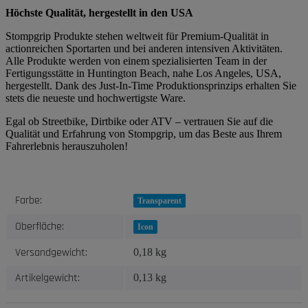
Höchste Qualität, hergestellt in den USA
Stompgrip Produkte stehen weltweit für Premium-Qualität in
actionreichen Sportarten und bei anderen intensiven Aktivitäten.
Alle Produkte werden von einem spezialisierten Team in der
Fertigungsstätte in Huntington Beach, nahe Los Angeles, USA,
hergestellt. Dank des Just-In-Time Produktionsprinzips erhalten Sie
stets die neueste und hochwertigste Ware.
Egal ob Streetbike, Dirtbike oder ATV – vertrauen Sie auf die
Qualität und Erfahrung von Stompgrip, um das Beste aus Ihrem
Fahrerlebnis herauszuholen!
Produkteigenschaft
Wert
Farbe:
Transparent
Oberfläche:
Icon
Versandgewicht:
0,18 kg
Artikelgewicht:
0,13
kg