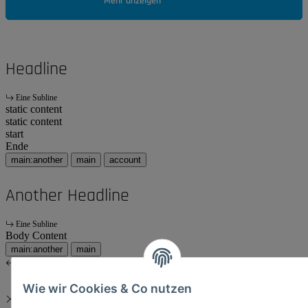
Mehr anzeigen
Headline
Eine Subline
static content
static content
start
Ende
main:another
main
account
Another Headline
Eine Subline
Body Content
main:another
main
Wie wir Cookies & Co nutzen