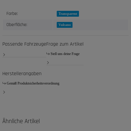
Produkteigenschaft
Wert
Farbe:
Transparent
Oberfläche:
Vulcano
Passende Fahrzeuge
Frage zum Artikel
Stell uns deine Frage
Herstellerangaben
Gemäß Produktsicherheitsverordnung
Ähnliche Artikel