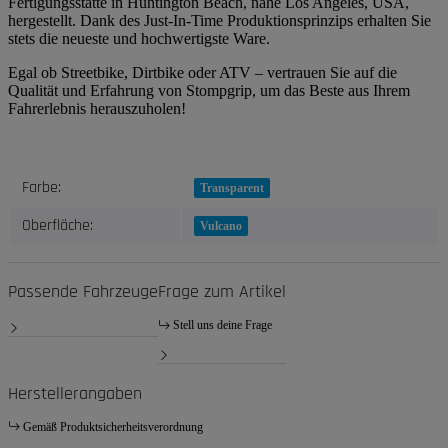
Fertigungsstätte in Huntington Beach, nahe Los Angeles, USA,
hergestellt. Dank des Just-In-Time Produktionsprinzips erhalten Sie
stets die neueste und hochwertigste Ware.
Egal ob Streetbike, Dirtbike oder ATV – vertrauen Sie auf die
Qualität und Erfahrung von Stompgrip, um das Beste aus Ihrem
Fahrerlebnis herauszuholen!
Produkteigenschaft
Wert
Farbe:
Transparent
Oberfläche:
Vulcano
Passende Fahrzeuge
Frage zum Artikel
Stell uns deine Frage
Herstellerangaben
Gemäß Produktsicherheitsverordnung