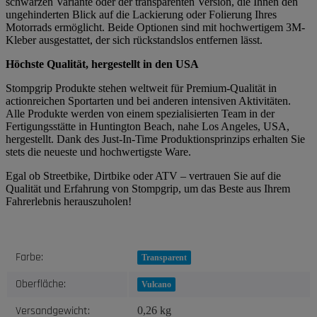
schwarzen Variante oder der transparenten Version, die Ihnen den
ungehinderten Blick auf die Lackierung oder Folierung Ihres
Motorrads ermöglicht. Beide Optionen sind mit hochwertigem 3M-
Kleber ausgestattet, der sich rückstandslos entfernen lässt.
Höchste Qualität, hergestellt in den USA
Stompgrip Produkte stehen weltweit für Premium-Qualität in
actionreichen Sportarten und bei anderen intensiven Aktivitäten.
Alle Produkte werden von einem spezialisierten Team in der
Fertigungsstätte in Huntington Beach, nahe Los Angeles, USA,
hergestellt. Dank des Just-In-Time Produktionsprinzips erhalten Sie
stets die neueste und hochwertigste Ware.
Egal ob Streetbike, Dirtbike oder ATV – vertrauen Sie auf die
Qualität und Erfahrung von Stompgrip, um das Beste aus Ihrem
Fahrerlebnis herauszuholen!
Produkteigenschaft
Wert
Farbe:
Transparent
Oberfläche:
Vulcano
Versandgewicht:
0,26 kg