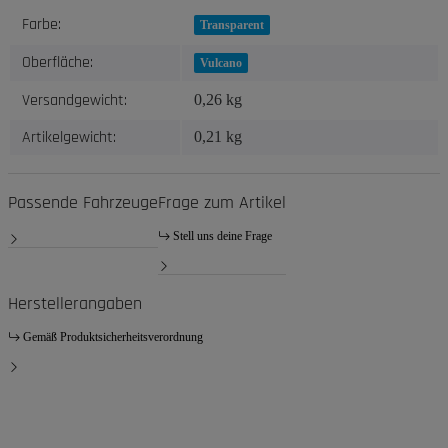
Produkteigenschaft
Wert
Farbe:
Transparent
Oberfläche:
Vulcano
Versandgewicht:
0,26 kg
Artikelgewicht:
0,21
kg
Passende Fahrzeuge
Frage zum Artikel
Stell uns deine Frage
Herstellerangaben
Gemäß Produktsicherheitsverordnung