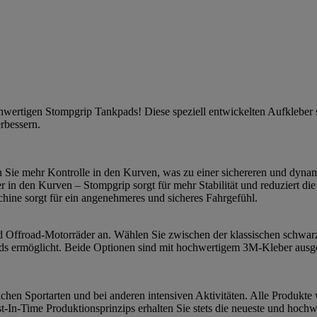
ochwertigen Stompgrip Tankpads! Diese speziell entwickelten Aufkleber
erbessern.
n Sie mehr Kontrolle in den Kurven, was zu einer sichereren und dynam
r in den Kurven – Stompgrip sorgt für mehr Stabilität und reduziert 
ine sorgt für ein angenehmeres und sicheres Fahrgefühl.
 und Offroad-Motorräder an. Wählen Sie zwischen der klassischen schwar
s ermöglicht. Beide Optionen sind mit hochwertigem 3M-Kleber ausgesta
chen Sportarten und bei anderen intensiven Aktivitäten. Alle Produkte 
-In-Time Produktionsprinzips erhalten Sie stets die neueste und hochw