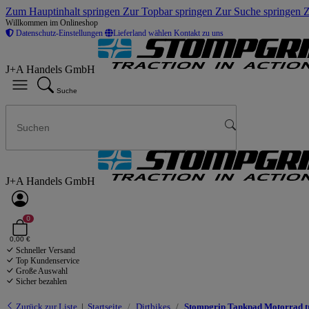
Zum Hauptinhalt springen
Zur Topbar springen
Zur Suche springen
Z
Willkommen im Onlineshop
Datenschutz-Einstellungen
Lieferland wählen
Kontakt zu uns
J+A Handels GmbH
Suche
J+A Handels GmbH
0
0,00 €
Schneller Versand
Top Kundenservice
Große Auswahl
Sicher bezahlen
Zurück zur Liste
Startseite
Dirtbikes
Stompgrip Tankpad Motorrad t