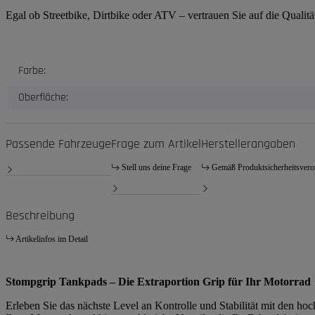
Egal ob Streetbike, Dirtbike oder ATV – vertrauen Sie auf die Quali
Produkteigenschaft
Wert
Farbe:
Oberfläche:
Passende Fahrzeuge
Frage zum Artikel
Herstellerangaben
Stell uns deine Frage
Gemäß Produktsicherheitsver
Beschreibung
Artikelinfos im Detail
Stompgrip Tankpads – Die Extraportion Grip für Ihr Motorrad
Erleben Sie das nächste Level an Kontrolle und Stabilität mit den h