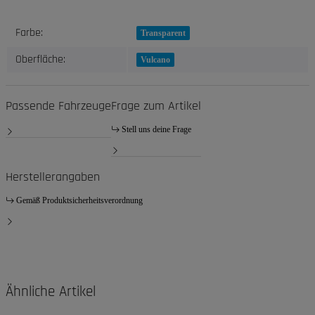
Produkteigenschaft
Wert
Farbe:
Transparent
Oberfläche:
Vulcano
Passende Fahrzeuge
Frage zum Artikel
Stell uns deine Frage
Herstellerangaben
Gemäß Produktsicherheitsverordnung
Ähnliche Artikel