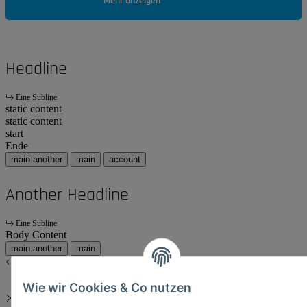
Mehr anzeigen
Headline
Eine Subline
static content
static content
start
Ende
main:another
main
account
Another Headline
Eine Subline
Body Content
main:another
main
Wie wir Cookies & Co nutzen