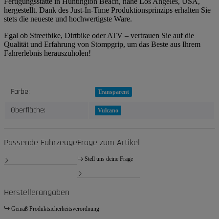
Fertigungsstätte in Huntington Beach, nahe Los Angeles, USA,
hergestellt. Dank des Just-In-Time Produktionsprinzips erhalten Sie
stets die neueste und hochwertigste Ware.
Egal ob Streetbike, Dirtbike oder ATV – vertrauen Sie auf die
Qualität und Erfahrung von Stompgrip, um das Beste aus Ihrem
Fahrerlebnis herauszuholen!
Produkteigenschaft
Wert
Farbe:
Transparent
Oberfläche:
Vulcano
Passende Fahrzeuge
Frage zum Artikel
Stell uns deine Frage
Herstellerangaben
Gemäß Produktsicherheitsverordnung