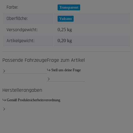
Produkteigenschaft
Wert
Farbe:
Transparent
Oberfläche:
Vulcano
Versandgewicht:
0,25 kg
Artikelgewicht:
0,20
kg
Passende Fahrzeuge
Frage zum Artikel
Stell uns deine Frage
Herstellerangaben
Gemäß Produktsicherheitsverordnung