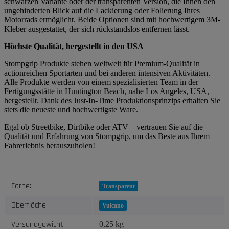
schwarzen Variante oder der transparenten Version, die Ihnen den
ungehinderten Blick auf die Lackierung oder Folierung Ihres
Motorrads ermöglicht. Beide Optionen sind mit hochwertigem 3M-
Kleber ausgestattet, der sich rückstandslos entfernen lässt.
Höchste Qualität, hergestellt in den USA
Stompgrip Produkte stehen weltweit für Premium-Qualität in
actionreichen Sportarten und bei anderen intensiven Aktivitäten.
Alle Produkte werden von einem spezialisierten Team in der
Fertigungsstätte in Huntington Beach, nahe Los Angeles, USA,
hergestellt. Dank des Just-In-Time Produktionsprinzips erhalten Sie
stets die neueste und hochwertigste Ware.
Egal ob Streetbike, Dirtbike oder ATV – vertrauen Sie auf die
Qualität und Erfahrung von Stompgrip, um das Beste aus Ihrem
Fahrerlebnis herauszuholen!
Produkteigenschaft
Wert
Farbe:
Transparent
Oberfläche:
Vulcano
Versandgewicht:
0,25 kg