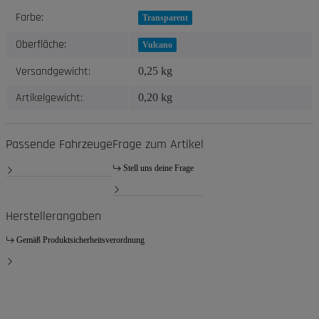
Produkteigenschaft
Wert
Farbe:
Transparent
Oberfläche:
Vulcano
Versandgewicht:
0,25 kg
Artikelgewicht:
0,20
kg
Passende Fahrzeuge
Frage zum Artikel
Stell uns deine Frage
Herstellerangaben
Gemäß Produktsicherheitsverordnung