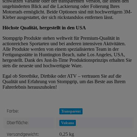
schwarzen Variante oder der transparenten Version, die Ihnen den
ungehinderten Blick auf die Lackierung oder Folierung Ihres
Motorrads ermöglicht. Beide Optionen sind mit hochwertigem 3M-
Kleber ausgestattet, der sich rückstandslos entfernen lässt.
Höchste Qualität, hergestellt in den USA
Stompgrip Produkte stehen weltweit für Premium-Qualität in
actionreichen Sportarten und bei anderen intensiven Aktivitäten.
Alle Produkte werden von einem spezialisierten Team in der
Fertigungsstätte in Huntington Beach, nahe Los Angeles, USA,
hergestellt. Dank des Just-In-Time Produktionsprinzips erhalten Sie
stets die neueste und hochwertigste Ware.
Egal ob Streetbike, Dirtbike oder ATV – vertrauen Sie auf die
Qualität und Erfahrung von Stompgrip, um das Beste aus Ihrem
Fahrerlebnis herauszuholen!
Produkteigenschaft
Wert
Farbe:
Transparent
Oberfläche:
Vulcano
Versandgewicht:
0,25 kg