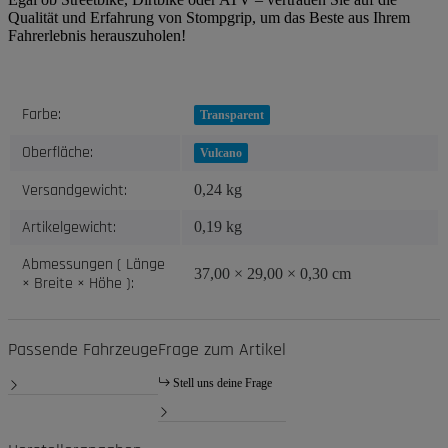
Qualität und Erfahrung von Stompgrip, um das Beste aus Ihrem
Fahrerlebnis herauszuholen!
Produkteigenschaft
Wert
Farbe:
Transparent
Oberfläche:
Vulcano
Versandgewicht:
0,24 kg
Artikelgewicht:
0,19
kg
Abmessungen ( Länge
37,00 × 29,00 × 0,30 cm
× Breite × Höhe ):
Passende Fahrzeuge
Frage zum Artikel
Stell uns deine Frage