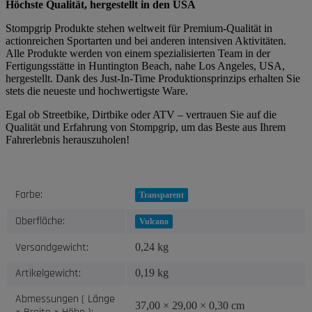
Höchste Qualität, hergestellt in den USA
Stompgrip Produkte stehen weltweit für Premium-Qualität in
actionreichen Sportarten und bei anderen intensiven Aktivitäten.
Alle Produkte werden von einem spezialisierten Team in der
Fertigungsstätte in Huntington Beach, nahe Los Angeles, USA,
hergestellt. Dank des Just-In-Time Produktionsprinzips erhalten Sie
stets die neueste und hochwertigste Ware.
Egal ob Streetbike, Dirtbike oder ATV – vertrauen Sie auf die
Qualität und Erfahrung von Stompgrip, um das Beste aus Ihrem
Fahrerlebnis herauszuholen!
Produkteigenschaft
Wert
Farbe:
Transparent
Oberfläche:
Vulcano
Versandgewicht:
0,24 kg
Artikelgewicht:
0,19
kg
Abmessungen ( Länge
37,00 × 29,00 × 0,30 cm