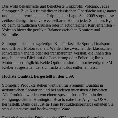
Das wohl bekannteste und beliebteste Gripprofil: Volcano. Jedes
Stompgrip Bike Kit ist mit dieser klassischen Oberfläche ausgestattet
und bietet hervorragenden Grip in jeder Lage. Seit 2005 sorgt dieses
zeitlose Design für unverwechselbaren Halt in jeder Situation. Egal,
ob beim gemütlichen Cruisen oder in actionreichen Kurvenfahrten –
Volcano bietet die perfekte Balance zwischen Komfort und
Kontrolle.
Stompgrip bietet maßgefertigte Kits für fast alle Sport-, Dualsport-
und Offroad-Motorräder an. Wählen Sie zwischen der klassischen
schwarzen Variante oder der transparenten Version, die Ihnen den
ungehinderten Blick auf die Lackierung oder Folierung Ihres
Motorrads ermöglicht. Beide Optionen sind mit hochwertigem 3M-
Kleber ausgestattet, der sich rückstandslos entfernen lässt.
Höchste Qualität, hergestellt in den USA
Stompgrip Produkte stehen weltweit für Premium-Qualität in
actionreichen Sportarten und bei anderen intensiven Aktivitäten.
Alle Produkte werden von einem spezialisierten Team in der
Fertigungsstätte in Huntington Beach, nahe Los Angeles, USA,
hergestellt. Dank des Just-In-Time Produktionsprinzips erhalten Sie
stets die neueste und hochwertigste Ware.
Egal ob Streetbike, Dirtbike oder ATV – vertrauen Sie auf die