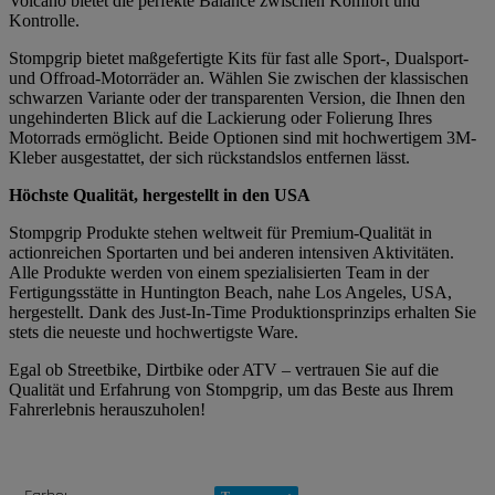
Volcano bietet die perfekte Balance zwischen Komfort und
Kontrolle.
Stompgrip bietet maßgefertigte Kits für fast alle Sport-, Dualsport-
und Offroad-Motorräder an. Wählen Sie zwischen der klassischen
schwarzen Variante oder der transparenten Version, die Ihnen den
ungehinderten Blick auf die Lackierung oder Folierung Ihres
Motorrads ermöglicht. Beide Optionen sind mit hochwertigem 3M-
Kleber ausgestattet, der sich rückstandslos entfernen lässt.
Höchste Qualität, hergestellt in den USA
Stompgrip Produkte stehen weltweit für Premium-Qualität in
actionreichen Sportarten und bei anderen intensiven Aktivitäten.
Alle Produkte werden von einem spezialisierten Team in der
Fertigungsstätte in Huntington Beach, nahe Los Angeles, USA,
hergestellt. Dank des Just-In-Time Produktionsprinzips erhalten Sie
stets die neueste und hochwertigste Ware.
Egal ob Streetbike, Dirtbike oder ATV – vertrauen Sie auf die
Qualität und Erfahrung von Stompgrip, um das Beste aus Ihrem
Fahrerlebnis herauszuholen!
Produkteigenschaft
Wert