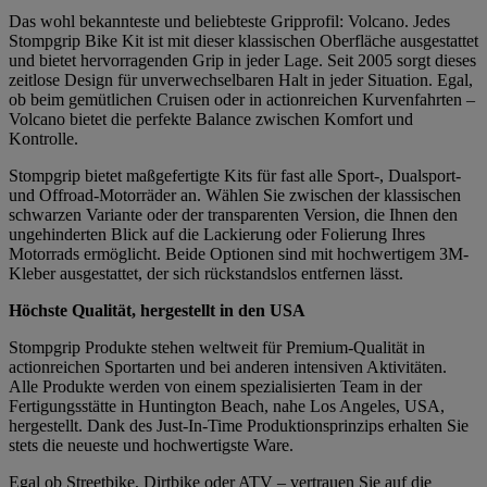
Das wohl bekannteste und beliebteste Gripprofil: Volcano. Jedes
Stompgrip Bike Kit ist mit dieser klassischen Oberfläche ausgestattet
und bietet hervorragenden Grip in jeder Lage. Seit 2005 sorgt dieses
zeitlose Design für unverwechselbaren Halt in jeder Situation. Egal,
ob beim gemütlichen Cruisen oder in actionreichen Kurvenfahrten –
Volcano bietet die perfekte Balance zwischen Komfort und
Kontrolle.
Stompgrip bietet maßgefertigte Kits für fast alle Sport-, Dualsport-
und Offroad-Motorräder an. Wählen Sie zwischen der klassischen
schwarzen Variante oder der transparenten Version, die Ihnen den
ungehinderten Blick auf die Lackierung oder Folierung Ihres
Motorrads ermöglicht. Beide Optionen sind mit hochwertigem 3M-
Kleber ausgestattet, der sich rückstandslos entfernen lässt.
Höchste Qualität, hergestellt in den USA
Stompgrip Produkte stehen weltweit für Premium-Qualität in
actionreichen Sportarten und bei anderen intensiven Aktivitäten.
Alle Produkte werden von einem spezialisierten Team in der
Fertigungsstätte in Huntington Beach, nahe Los Angeles, USA,
hergestellt. Dank des Just-In-Time Produktionsprinzips erhalten Sie
stets die neueste und hochwertigste Ware.
Egal ob Streetbike, Dirtbike oder ATV – vertrauen Sie auf die