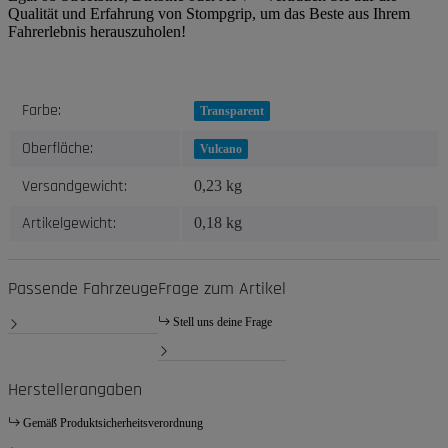
Qualität und Erfahrung von Stompgrip, um das Beste aus Ihrem
Fahrerlebnis herauszuholen!
Produkteigenschaft
Wert
Farbe:
Transparent
Oberfläche:
Vulcano
Versandgewicht:
0,23 kg
Artikelgewicht:
0,18
kg
Passende Fahrzeuge
Frage zum Artikel
Stell uns deine Frage
Herstellerangaben
Gemäß Produktsicherheitsverordnung