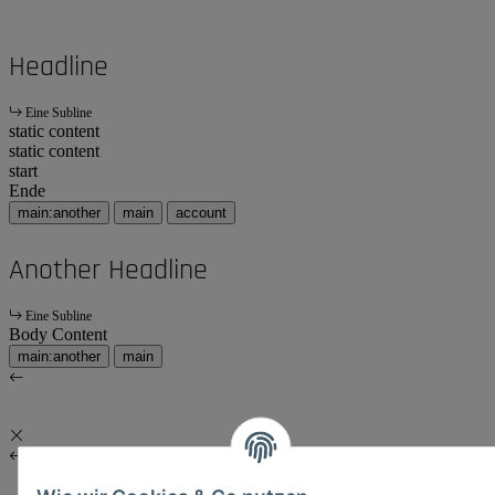
Headline
Eine Subline
static content
static content
start
Ende
main:another
main
account
Another Headline
Eine Subline
Body Content
main:another
main