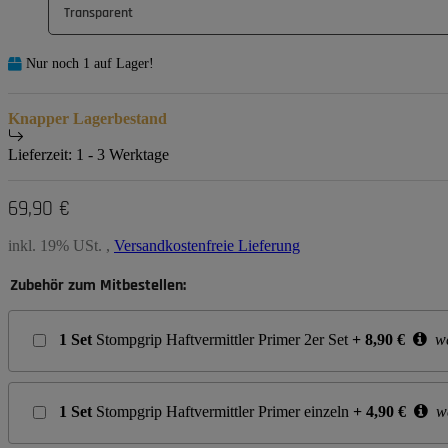
Transparent
Nur noch 1 auf Lager!
Knapper Lagerbestand
Lieferzeit:
1 - 3 Werktage
69,90 €
inkl. 19% USt. ,
Versandkostenfreie Lieferung
Zubehör zum Mitbestellen:
1
Set
Stompgrip Haftvermittler Primer 2er Set
+
8,90
€
we
1
Set
Stompgrip Haftvermittler Primer einzeln
+
4,90
€
we