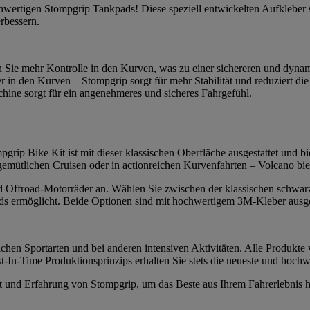
ochwertigen Stompgrip Tankpads! Diese speziell entwickelten Aufkleber
erbessern.
n Sie mehr Kontrolle in den Kurven, was zu einer sichereren und dynam
r in den Kurven – Stompgrip sorgt für mehr Stabilität und reduziert 
ine sorgt für ein angenehmeres und sicheres Fahrgefühl.
grip Bike Kit ist mit dieser klassischen Oberfläche ausgestattet und bie
 gemütlichen Cruisen oder in actionreichen Kurvenfahrten – Volcano bi
 und Offroad-Motorräder an. Wählen Sie zwischen der klassischen schwar
s ermöglicht. Beide Optionen sind mit hochwertigem 3M-Kleber ausgesta
chen Sportarten und bei anderen intensiven Aktivitäten. Alle Produkte 
-In-Time Produktionsprinzips erhalten Sie stets die neueste und hochw
tät und Erfahrung von Stompgrip, um das Beste aus Ihrem Fahrerlebnis 