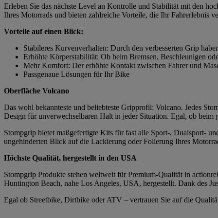
Erleben Sie das nächste Level an Kontrolle und Stabilität mit den h
Ihres Motorrads und bieten zahlreiche Vorteile, die Ihr Fahrerlebnis v
Vorteile auf einen Blick:
Stabileres Kurvenverhalten: Durch den verbesserten Grip habe
Erhöhte Körperstabilität: Ob beim Bremsen, Beschleunigen ode
Mehr Komfort: Der erhöhte Kontakt zwischen Fahrer und Masch
Passgenaue Lösungen für Ihr Bike
Oberfläche Volcano
Das wohl bekannteste und beliebteste Gripprofil: Volcano. Jedes Stomp
Design für unverwechselbaren Halt in jeder Situation. Egal, ob beim
Stompgrip bietet maßgefertigte Kits für fast alle Sport-, Dualsport-
ungehinderten Blick auf die Lackierung oder Folierung Ihres Motorrad
Höchste Qualität, hergestellt in den USA
Stompgrip Produkte stehen weltweit für Premium-Qualität in actionrei
Huntington Beach, nahe Los Angeles, USA, hergestellt. Dank des Just
Egal ob Streetbike, Dirtbike oder ATV – vertrauen Sie auf die Quali