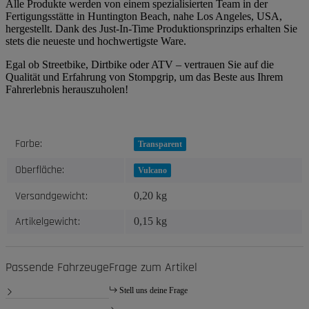
Alle Produkte werden von einem spezialisierten Team in der
Fertigungsstätte in Huntington Beach, nahe Los Angeles, USA,
hergestellt. Dank des Just-In-Time Produktionsprinzips erhalten Sie
stets die neueste und hochwertigste Ware.
Egal ob Streetbike, Dirtbike oder ATV – vertrauen Sie auf die
Qualität und Erfahrung von Stompgrip, um das Beste aus Ihrem
Fahrerlebnis herauszuholen!
Produkteigenschaft
Wert
Farbe:
Transparent
Oberfläche:
Vulcano
Versandgewicht:
0,20 kg
Artikelgewicht:
0,15
kg
Passende Fahrzeuge
Frage zum Artikel
Stell uns deine Frage