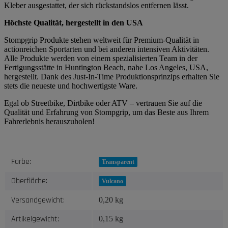
Kleber ausgestattet, der sich rückstandslos entfernen lässt.
Höchste Qualität, hergestellt in den USA
Stompgrip Produkte stehen weltweit für Premium-Qualität in
actionreichen Sportarten und bei anderen intensiven Aktivitäten.
Alle Produkte werden von einem spezialisierten Team in der
Fertigungsstätte in Huntington Beach, nahe Los Angeles, USA,
hergestellt. Dank des Just-In-Time Produktionsprinzips erhalten Sie
stets die neueste und hochwertigste Ware.
Egal ob Streetbike, Dirtbike oder ATV – vertrauen Sie auf die
Qualität und Erfahrung von Stompgrip, um das Beste aus Ihrem
Fahrerlebnis herauszuholen!
Produkteigenschaft
Wert
Farbe:
Transparent
Oberfläche:
Vulcano
Versandgewicht:
0,20 kg
Artikelgewicht:
0,15
kg