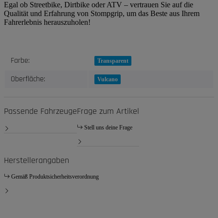
Egal ob Streetbike, Dirtbike oder ATV – vertrauen Sie auf die
Qualität und Erfahrung von Stompgrip, um das Beste aus Ihrem
Fahrerlebnis herauszuholen!
Produkteigenschaft
Wert
Farbe:
Transparent
Oberfläche:
Vulcano
Passende Fahrzeuge
Frage zum Artikel
Stell uns deine Frage
Herstellerangaben
Gemäß Produktsicherheitsverordnung