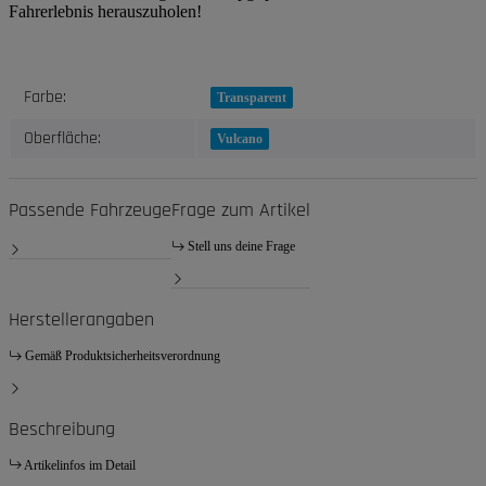
Fahrerlebnis herauszuholen!
Produkteigenschaft
Wert
Farbe:
Transparent
Oberfläche:
Vulcano
Passende Fahrzeuge
Frage zum Artikel
Stell uns deine Frage
Herstellerangaben
Gemäß Produktsicherheitsverordnung
Beschreibung
Artikelinfos im Detail