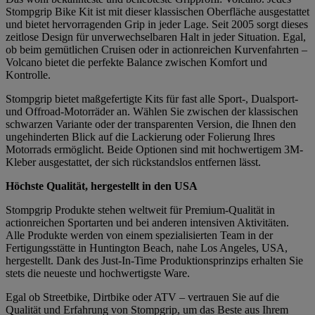
Stompgrip Bike Kit ist mit dieser klassischen Oberfläche ausgestattet
und bietet hervorragenden Grip in jeder Lage. Seit 2005 sorgt dieses
zeitlose Design für unverwechselbaren Halt in jeder Situation. Egal,
ob beim gemütlichen Cruisen oder in actionreichen Kurvenfahrten –
Volcano bietet die perfekte Balance zwischen Komfort und
Kontrolle.
Stompgrip bietet maßgefertigte Kits für fast alle Sport-, Dualsport-
und Offroad-Motorräder an. Wählen Sie zwischen der klassischen
schwarzen Variante oder der transparenten Version, die Ihnen den
ungehinderten Blick auf die Lackierung oder Folierung Ihres
Motorrads ermöglicht. Beide Optionen sind mit hochwertigem 3M-
Kleber ausgestattet, der sich rückstandslos entfernen lässt.
Höchste Qualität, hergestellt in den USA
Stompgrip Produkte stehen weltweit für Premium-Qualität in
actionreichen Sportarten und bei anderen intensiven Aktivitäten.
Alle Produkte werden von einem spezialisierten Team in der
Fertigungsstätte in Huntington Beach, nahe Los Angeles, USA,
hergestellt. Dank des Just-In-Time Produktionsprinzips erhalten Sie
stets die neueste und hochwertigste Ware.
Egal ob Streetbike, Dirtbike oder ATV – vertrauen Sie auf die
Qualität und Erfahrung von Stompgrip, um das Beste aus Ihrem