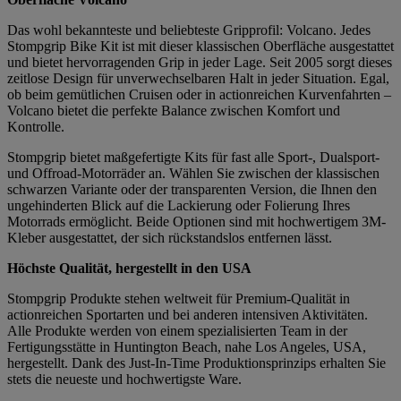
Das wohl bekannteste und beliebteste Gripprofil: Volcano. Jedes
Stompgrip Bike Kit ist mit dieser klassischen Oberfläche ausgestattet
und bietet hervorragenden Grip in jeder Lage. Seit 2005 sorgt dieses
zeitlose Design für unverwechselbaren Halt in jeder Situation. Egal,
ob beim gemütlichen Cruisen oder in actionreichen Kurvenfahrten –
Volcano bietet die perfekte Balance zwischen Komfort und
Kontrolle.
Stompgrip bietet maßgefertigte Kits für fast alle Sport-, Dualsport-
und Offroad-Motorräder an. Wählen Sie zwischen der klassischen
schwarzen Variante oder der transparenten Version, die Ihnen den
ungehinderten Blick auf die Lackierung oder Folierung Ihres
Motorrads ermöglicht. Beide Optionen sind mit hochwertigem 3M-
Kleber ausgestattet, der sich rückstandslos entfernen lässt.
Höchste Qualität, hergestellt in den USA
Stompgrip Produkte stehen weltweit für Premium-Qualität in
actionreichen Sportarten und bei anderen intensiven Aktivitäten.
Alle Produkte werden von einem spezialisierten Team in der
Fertigungsstätte in Huntington Beach, nahe Los Angeles, USA,
hergestellt. Dank des Just-In-Time Produktionsprinzips erhalten Sie
stets die neueste und hochwertigste Ware.