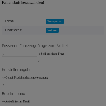
Fahrerlebnis herauszuholen!
Produkteigenschaft
Wert
Farbe:
Transparent
Oberfläche:
Vulcano
Passende Fahrzeuge
Frage zum Artikel
Stell uns deine Frage
Herstellerangaben
Gemäß Produktsicherheitsverordnung
Beschreibung
Artikelinfos im Detail