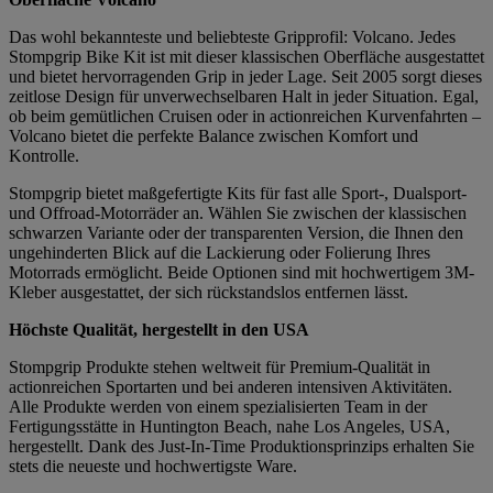
Das wohl bekannteste und beliebteste Gripprofil: Volcano. Jedes
Stompgrip Bike Kit ist mit dieser klassischen Oberfläche ausgestattet
und bietet hervorragenden Grip in jeder Lage. Seit 2005 sorgt dieses
zeitlose Design für unverwechselbaren Halt in jeder Situation. Egal,
ob beim gemütlichen Cruisen oder in actionreichen Kurvenfahrten –
Volcano bietet die perfekte Balance zwischen Komfort und
Kontrolle.
Stompgrip bietet maßgefertigte Kits für fast alle Sport-, Dualsport-
und Offroad-Motorräder an. Wählen Sie zwischen der klassischen
schwarzen Variante oder der transparenten Version, die Ihnen den
ungehinderten Blick auf die Lackierung oder Folierung Ihres
Motorrads ermöglicht. Beide Optionen sind mit hochwertigem 3M-
Kleber ausgestattet, der sich rückstandslos entfernen lässt.
Höchste Qualität, hergestellt in den USA
Stompgrip Produkte stehen weltweit für Premium-Qualität in
actionreichen Sportarten und bei anderen intensiven Aktivitäten.
Alle Produkte werden von einem spezialisierten Team in der
Fertigungsstätte in Huntington Beach, nahe Los Angeles, USA,
hergestellt. Dank des Just-In-Time Produktionsprinzips erhalten Sie
stets die neueste und hochwertigste Ware.