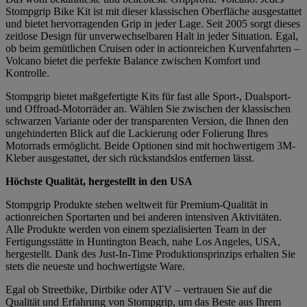
Stompgrip Bike Kit ist mit dieser klassischen Oberfläche ausgestattet
und bietet hervorragenden Grip in jeder Lage. Seit 2005 sorgt dieses
zeitlose Design für unverwechselbaren Halt in jeder Situation. Egal,
ob beim gemütlichen Cruisen oder in actionreichen Kurvenfahrten –
Volcano bietet die perfekte Balance zwischen Komfort und
Kontrolle.
Stompgrip bietet maßgefertigte Kits für fast alle Sport-, Dualsport-
und Offroad-Motorräder an. Wählen Sie zwischen der klassischen
schwarzen Variante oder der transparenten Version, die Ihnen den
ungehinderten Blick auf die Lackierung oder Folierung Ihres
Motorrads ermöglicht. Beide Optionen sind mit hochwertigem 3M-
Kleber ausgestattet, der sich rückstandslos entfernen lässt.
Höchste Qualität, hergestellt in den USA
Stompgrip Produkte stehen weltweit für Premium-Qualität in
actionreichen Sportarten und bei anderen intensiven Aktivitäten.
Alle Produkte werden von einem spezialisierten Team in der
Fertigungsstätte in Huntington Beach, nahe Los Angeles, USA,
hergestellt. Dank des Just-In-Time Produktionsprinzips erhalten Sie
stets die neueste und hochwertigste Ware.
Egal ob Streetbike, Dirtbike oder ATV – vertrauen Sie auf die
Qualität und Erfahrung von Stompgrip, um das Beste aus Ihrem