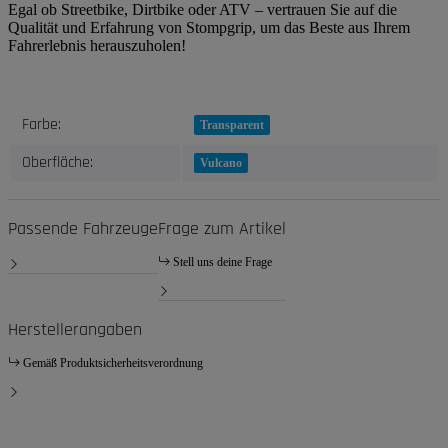
Egal ob Streetbike, Dirtbike oder ATV – vertrauen Sie auf die
Qualität und Erfahrung von Stompgrip, um das Beste aus Ihrem
Fahrerlebnis herauszuholen!
Produkteigenschaft
Wert
Farbe:
Transparent
Oberfläche:
Vulcano
Passende Fahrzeuge
Frage zum Artikel
Stell uns deine Frage
Herstellerangaben
Gemäß Produktsicherheitsverordnung