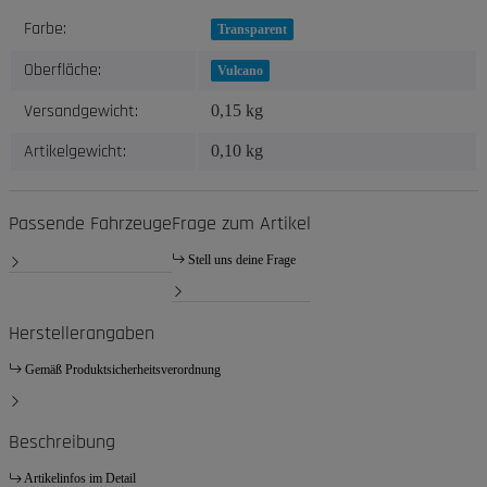
Produkteigenschaft
Wert
Farbe:
Transparent
Oberfläche:
Vulcano
Versandgewicht:
0,15 kg
Artikelgewicht:
0,10
kg
Passende Fahrzeuge
Frage zum Artikel
Stell uns deine Frage
Herstellerangaben
Gemäß Produktsicherheitsverordnung
Beschreibung
Artikelinfos im Detail