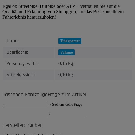
Egal ob Streetbike, Dirtbike oder ATV – vertrauen Sie auf die
Qualität und Erfahrung von Stompgrip, um das Beste aus Ihrem
Fahrerlebnis herauszuholen!
Produkteigenschaft
Wert
Farbe:
Transparent
Oberfläche:
Vulcano
Versandgewicht:
0,15 kg
Artikelgewicht:
0,10
kg
Passende Fahrzeuge
Frage zum Artikel
Stell uns deine Frage
Herstellerangaben