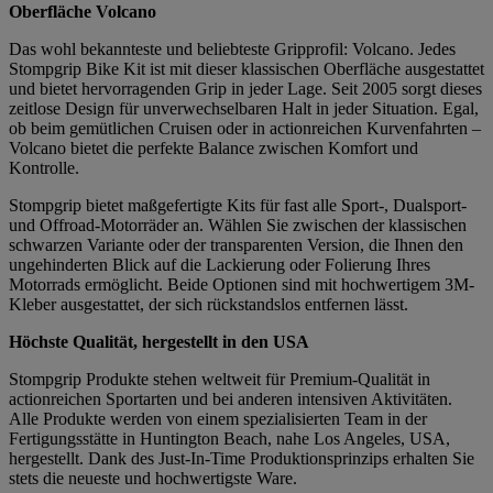
Oberfläche Volcano
Das wohl bekannteste und beliebteste Gripprofil: Volcano. Jedes
Stompgrip Bike Kit ist mit dieser klassischen Oberfläche ausgestattet
und bietet hervorragenden Grip in jeder Lage. Seit 2005 sorgt dieses
zeitlose Design für unverwechselbaren Halt in jeder Situation. Egal,
ob beim gemütlichen Cruisen oder in actionreichen Kurvenfahrten –
Volcano bietet die perfekte Balance zwischen Komfort und
Kontrolle.
Stompgrip bietet maßgefertigte Kits für fast alle Sport-, Dualsport-
und Offroad-Motorräder an. Wählen Sie zwischen der klassischen
schwarzen Variante oder der transparenten Version, die Ihnen den
ungehinderten Blick auf die Lackierung oder Folierung Ihres
Motorrads ermöglicht. Beide Optionen sind mit hochwertigem 3M-
Kleber ausgestattet, der sich rückstandslos entfernen lässt.
Höchste Qualität, hergestellt in den USA
Stompgrip Produkte stehen weltweit für Premium-Qualität in
actionreichen Sportarten und bei anderen intensiven Aktivitäten.
Alle Produkte werden von einem spezialisierten Team in der
Fertigungsstätte in Huntington Beach, nahe Los Angeles, USA,
hergestellt. Dank des Just-In-Time Produktionsprinzips erhalten Sie
stets die neueste und hochwertigste Ware.