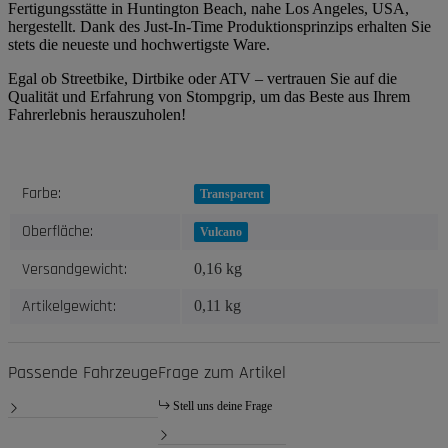
Fertigungsstätte in Huntington Beach, nahe Los Angeles, USA,
hergestellt. Dank des Just-In-Time Produktionsprinzips erhalten Sie
stets die neueste und hochwertigste Ware.
Egal ob Streetbike, Dirtbike oder ATV – vertrauen Sie auf die
Qualität und Erfahrung von Stompgrip, um das Beste aus Ihrem
Fahrerlebnis herauszuholen!
Produkteigenschaft
Wert
Farbe:
Transparent
Oberfläche:
Vulcano
Versandgewicht:
0,16 kg
Artikelgewicht:
0,11
kg
Passende Fahrzeuge
Frage zum Artikel
Stell uns deine Frage