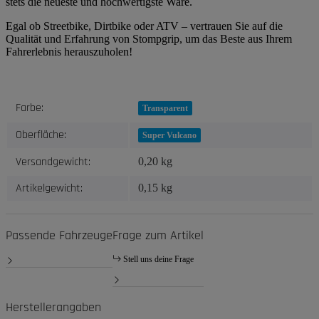
stets die neueste und hochwertigste Ware.
Egal ob Streetbike, Dirtbike oder ATV – vertrauen Sie auf die
Qualität und Erfahrung von Stompgrip, um das Beste aus Ihrem
Fahrerlebnis herauszuholen!
Produkteigenschaft
Wert
Farbe:
Transparent
Oberfläche:
Super Vulcano
Versandgewicht:
0,20 kg
Artikelgewicht:
0,15
kg
Passende Fahrzeuge
Frage zum Artikel
Stell uns deine Frage
Herstellerangaben