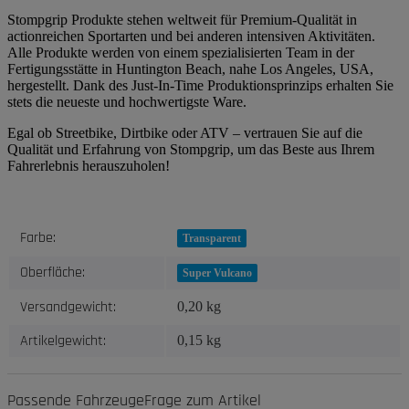
Stompgrip Produkte stehen weltweit für Premium-Qualität in
actionreichen Sportarten und bei anderen intensiven Aktivitäten.
Alle Produkte werden von einem spezialisierten Team in der
Fertigungsstätte in Huntington Beach, nahe Los Angeles, USA,
hergestellt. Dank des Just-In-Time Produktionsprinzips erhalten Sie
stets die neueste und hochwertigste Ware.
Egal ob Streetbike, Dirtbike oder ATV – vertrauen Sie auf die
Qualität und Erfahrung von Stompgrip, um das Beste aus Ihrem
Fahrerlebnis herauszuholen!
Produkteigenschaft
Wert
Farbe:
Transparent
Oberfläche:
Super Vulcano
Versandgewicht:
0,20 kg
Artikelgewicht:
0,15
kg
Passende Fahrzeuge
Frage zum Artikel