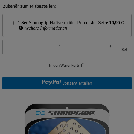
Zubehör zum Mitbestellen:
1
Set
Stompgrip Haftvermittler Primer 4er Set
+
16,90
€
weitere Informationen
Set
In den Warenkorb
Consent erteilen