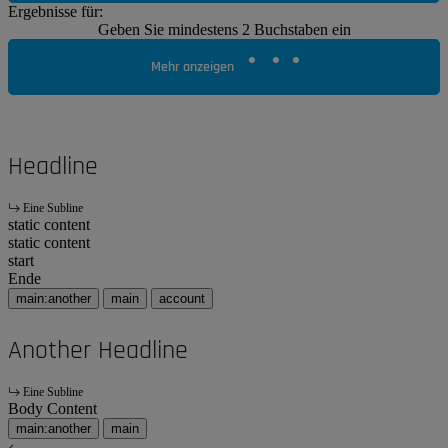
Ergebnisse für:
Geben Sie mindestens 2 Buchstaben ein
Mehr anzeigen
Headline
Eine Subline
static content
static content
start
Ende
main:another
main
account
Another Headline
Eine Subline
Body Content
main:another
main