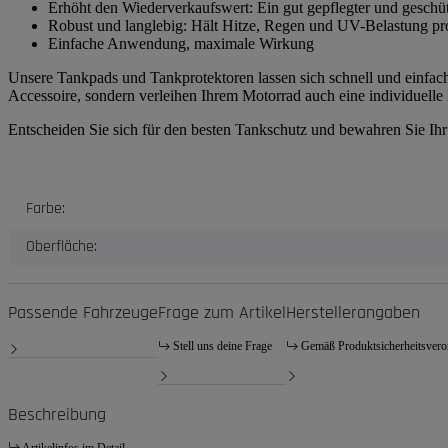
Erhöht den Wiederverkaufswert: Ein gut gepflegter und geschüt
Robust und langlebig: Hält Hitze, Regen und UV-Belastung prob
Einfache Anwendung, maximale Wirkung
Unsere Tankpads und Tankprotektoren lassen sich schnell und einfach
Accessoire, sondern verleihen Ihrem Motorrad auch eine individuelle
Entscheiden Sie sich für den besten Tankschutz und bewahren Sie Ih
Produkteigenschaft
Wert
Farbe:
Oberfläche:
Passende Fahrzeuge
Frage zum Artikel
Herstellerangaben
Stell uns deine Frage
Gemäß Produktsicherheitsver
Beschreibung
Artikelinfos im Detail