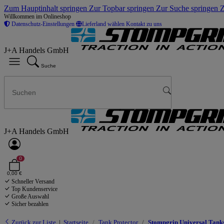
Zum Hauptinhalt springen
Zur Topbar springen
Zur Suche springen
Z
Willkommen im Onlineshop
Datenschutz-Einstellungen
Lieferland wählen
Kontakt zu uns
J+A Handels GmbH
Suche
J+A Handels GmbH
0
0,00 €
Schneller Versand
Top Kundenservice
Große Auswahl
Sicher bezahlen
Zurück zur Liste
Startseite
Tank Protector
Stompgrip Universal Tanks