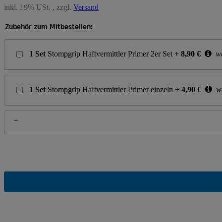
inkl. 19% USt. , zzgl.
Versand
Zubehör zum Mitbestellen:
1
Set
Stompgrip Haftvermittler Primer 2er Set
+
8,90
€
we
1
Set
Stompgrip Haftvermittler Primer einzeln
+
4,90
€
we