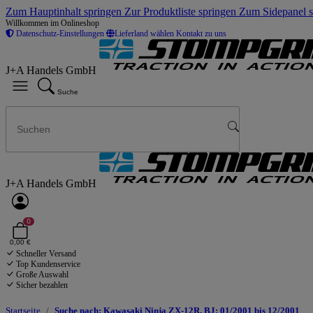
Zum Hauptinhalt springen
Zur Produktliste springen
Zum Sidepanel 
Willkommen im Onlineshop
Datenschutz-Einstellungen
Lieferland wählen
Kontakt zu uns
J+A Handels GmbH
Suche
J+A Handels GmbH
0
0,00 €
Schneller Versand
Top Kundenservice
Große Auswahl
Sicher bezahlen
Startseite
Suche nach: Kawasaki Ninja ZX-12R, BJ: 01/2001 bis 12/2001