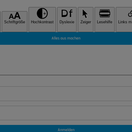
Schriftgröße
Hochkontrast
Dyslexie
Zeiger
Lesehilfe
Links m
Alles aus machen
Anmelden