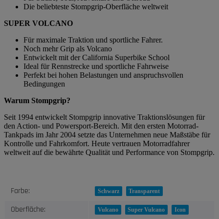
Die beliebteste Stompgrip-Oberfläche weltweit
SUPER VOLCANO
Für maximale Traktion und sportliche Fahrer.
Noch mehr Grip als Volcano
Entwickelt mit der California Superbike School
Ideal für Rennstrecke und sportliche Fahrweise
Perfekt bei hohen Belastungen und anspruchsvollen
Bedingungen
Warum Stompgrip?
Seit 1994 entwickelt Stompgrip innovative Traktionslösungen für
den Action- und Powersport-Bereich. Mit den ersten Motorrad-
Tankpads im Jahr 2004 setzte das Unternehmen neue Maßstäbe für
Kontrolle und Fahrkomfort. Heute vertrauen Motorradfahrer
weltweit auf die bewährte Qualität und Performance von Stompgrip.
Produkteigenschaft
Wert
Farbe:
Schwarz
Transparent
Oberfläche:
Vulcano
Super Vulcano
Icon