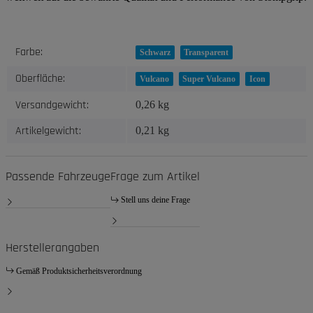
Produkteigenschaft
Wert
Farbe:
Schwarz
Transparent
Oberfläche:
Vulcano
Super Vulcano
Icon
Versandgewicht:
0,26 kg
Artikelgewicht:
0,21
kg
Passende Fahrzeuge
Frage zum Artikel
Stell uns deine Frage
Herstellerangaben
Gemäß Produktsicherheitsverordnung