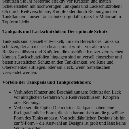
Schützen Sie Ihr Motorrad effektiv vor Kratzern und matten
Scheuerstellen mit hochwertigen Tankpads und Lackschutzfolien!
Ob durch Reißverschlüsse, Knöpfe oder durch Reibung an den
Tankflanken – unser Tankschutz sorgt dafür, dass Ihr Motorrad in
Topform bleibt.
Tankpads und Lackschutzfolien: Der optimale Schutz
Tankpads sind speziell entwickelt, um den Bereich des Tanks zu
schützen, der am meisten beansprucht wird – vor allem vor
Reißverschlüssen und Knöpfen, die unschöne Kratzer verursachen
können. Lackschutzfolien hingegen sind universell einsetzbar und
bieten zusätzlichen Schutz an den Tankflanken, wo Knie und
Oberschenkel aufliegen, oder am Heck, wenn Satteltaschen
verwendet werden.
Vorteile der Tankpads und Tankprotektoren:
Verhindert Kratzer und Beschädigungen: Schützt den Lack
vor alltäglichen Gefahren wie Reißverschlüssen, Knöpfen
oder Reibung.
Verbessert die Optik: Die meisten Tankpads haben eine
fischgratähnliche Form, die sich harmonisch an die gewölbte
Form des Tanks anpasst. Von schildähnlichen Designs bis hin
zur Y-Form – die Auswahl an Designs ist groß und lässt keine
Wünsche offen.