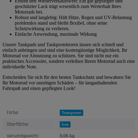
Erhöht den Wiederverkaufswert: Ein gut gepflegter und
geschützter Lack trägt wesentlich zum Werterhalt Ihres
Motorrads bei.
Robust und langlebig: Hält Hitze, Regen und UV-Belastung
problemlos stand und bleibt flexibel, ohne seine
Schutzwirkung zu verlieren.
Einfache Anwendung, maximale Wirkung
Unsere Tankpads und Tankprotektoren lassen sich schnell und
einfach anbringen und sind eine kostengünstige Möglichkeit, Ihr
Motorrad vor Abnutzung zu schützen. Sie sind nicht nur ein
praktisches Accessoire, sondern verleihen Ihrem Motorrad auch eine
individuelle Note.
Entscheiden Sie sich für den besten Tankschutz und bewahren Sie
Ihr Motorrad vor unnötigen Schäden – für langanhaltenden
Fahrspaß und einen gepflegten Look!
Produkteigenschaft
Wert
Farbe:
Transparent
Oberfläche:
Icon
Versandgewicht:
0,06 kg